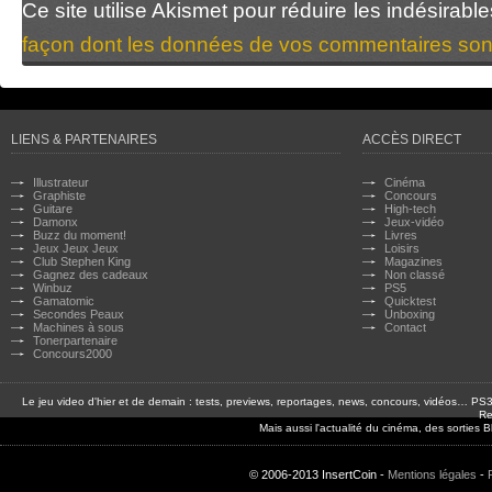
Ce site utilise Akismet pour réduire les indésirabl
façon dont les données de vos commentaires sont
LIENS & PARTENAIRES
ACCÈS DIRECT
Illustrateur
Cinéma
Graphiste
Concours
Guitare
High-tech
Damonx
Jeux-vidéo
Buzz du moment!
Livres
Jeux Jeux Jeux
Loisirs
Club Stephen King
Magazines
Gagnez des cadeaux
Non classé
Winbuz
PS5
Gamatomic
Quicktest
Secondes Peaux
Unboxing
Machines à sous
Contact
Tonerpartenaire
Concours2000
Le jeu video d'hier et de demain : tests, previews, reportages, news, concours, vidéos… P
Re
Mais aussi l'actualité du cinéma, des sorties
© 2006-2013 InsertCoin -
Mentions légales
-