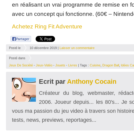
en réalisant un vrai programme de remise en f
avec un concept qui fonctionne. (60€ – Nintend
Achetez Ring Fit Adventure
Posté le
10 décembre 2019 |
Laisser un commentaire
Posté dans
Jeux De Société
-
Jeux-Vidéo
-
Jouets
-
Livres
| Tags :
Cuisine
,
Dragon Ball
,
Idées C
Nintendo Switch
,
Noel
,
Stephen King
,
Wreckfest
Ecrit par
Anthony Cocain
Créateur du blog, webmaster, rédacte
2006. Joueur depuis... les 80's... Je 
vous ma passion du jeu video à travers son histoire
tests, news, previews, reportages...