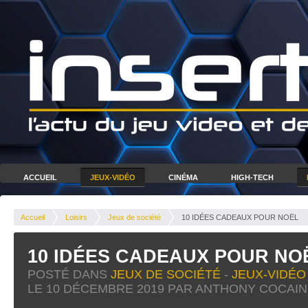
ACCUEIL
JEUX-VIDÉO
CINÉMA
HIGH-TECH
Accueil
Loisirs
Jeux de société
10 IDÉES CADEAUX POUR NOËL
10 IDÉES CADEAUX POUR NO
POSTÉ DANS
JEUX DE SOCIÉTÉ
-
JEUX-VIDÉO
LE
10 DÉCEMBRE 2019
PAR ANTHONY COCAIN