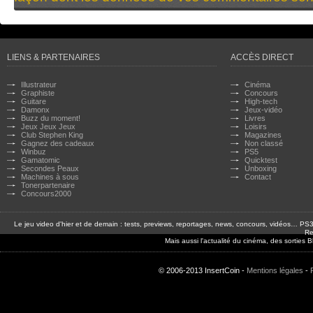
LIENS & PARTENAIRES
ACCÈS DIRECT
Illustrateur
Cinéma
Graphiste
Concours
Guitare
High-tech
Damonx
Jeux-vidéo
Buzz du moment!
Livres
Jeux Jeux Jeux
Loisirs
Club Stephen King
Magazines
Gagnez des cadeaux
Non classé
Winbuz
PS5
Gamatomic
Quicktest
Secondes Peaux
Unboxing
Machines à sous
Contact
Tonerpartenaire
Concours2000
Le jeu video d'hier et de demain : tests, previews, reportages, news, concours, vidéos… P
Re
Mais aussi l'actualité du cinéma, des sorties
© 2006-2013 InsertCoin -
Mentions légales
-