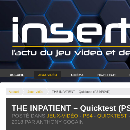
ACCUEIL
JEUX-VIDÉO
CINÉMA
HIGH-TECH
Accueil
Jeux-vidéo
THE INPATIENT – Quicktest (PS4/PSVR)
THE INPATIENT – Quicktest (P
POSTÉ DANS
JEUX-VIDÉO
-
PS4
-
QUICKTEST
2018
PAR ANTHONY COCAIN