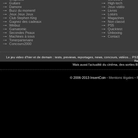
Guitare
High-tech
Damonx
Jeux-vidéo
Buzz du moment!
Livres
Jeux Jeux Jeux
Loisirs
Club Stephen King
Magazines
Gagnez des cadeaux
Non classé
Winbuz
PS5
Gamatomic
Quicktest
Secondes Peaux
Unboxing
Machines à sous
Contact
Tonerpartenaire
Concours2000
Le jeu video d'hier et de demain : tests, previews, reportages, news, concours, vidéos… P
Re
Mais aussi l'actualité du cinéma, des sorties
© 2006-2013 InsertCoin -
Mentions légales
-