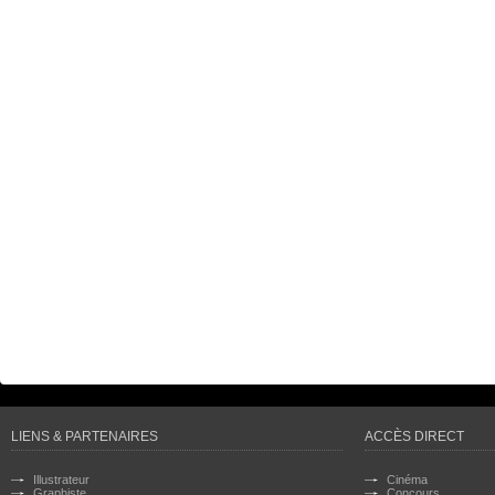
LIENS & PARTENAIRES
ACCÈS DIRECT
Illustrateur
Cinéma
Graphiste
Concours