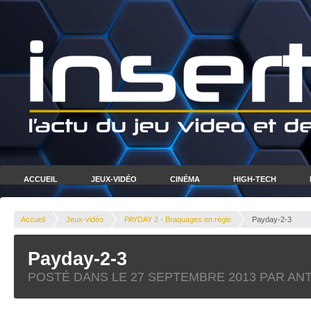
ACCUEIL
JEUX-VIDÉO
CINÉMA
HIGH-TECH
Accueil
Jeux-vidéo
PAYDAY 2 - Braquages en règle
Payday-2-3
Payday-2-3
POSTÉ DANS LE
27 SEPTEMBRE 2013
PAR AN