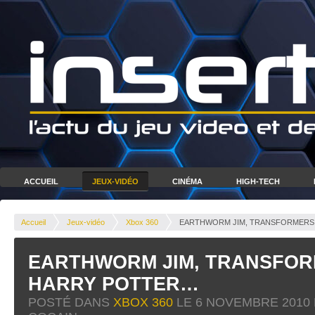
ACCUEIL
JEUX-VIDÉO
CINÉMA
HIGH-TECH
Accueil
Jeux-vidéo
Xbox 360
EARTHWORM JIM, TRANSFORMERS
EARTHWORM JIM, TRANSFOR
HARRY POTTER…
POSTÉ DANS
XBOX 360
LE
6 NOVEMBRE 2010