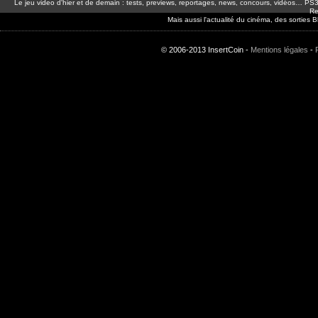
Le jeu video d'hier et de demain : tests, previews, reportages, news, concours, vidéos… P
Re
Mais aussi l'actualité du cinéma, des sorties
© 2006-2013 InsertCoin -
Mentions légales
-