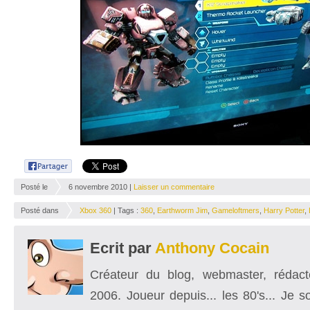
Posté le
6 novembre 2010 |
Laisser un commentaire
Posté dans
Xbox 360
| Tags :
360
,
Earthworm Jim
,
Gameloftmers
,
Harry Potter
,
Ecrit par
Anthony Cocain
Créateur du blog, webmaster, rédacte
2006. Joueur depuis... les 80's... Je 