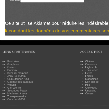
Ce site utilise Akismet pour réduire les indésirabl
façon dont les données de vos commentaires sont
LIENS & PARTENAIRES
ACCÈS DIRECT
Illustrateur
Cinéma
Graphiste
Concours
Guitare
High-tech
Damonx
Jeux-vidéo
Buzz du moment!
Livres
Jeux Jeux Jeux
Loisirs
Club Stephen King
Magazines
Gagnez des cadeaux
Non classé
Winbuz
PS5
Gamatomic
Quicktest
Secondes Peaux
Unboxing
Machines à sous
Contact
Tonerpartenaire
Concours2000