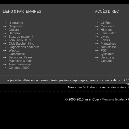
LIENS & PARTENAIRES
ACCÈS DIRECT
Illustrateur
Cinéma
Graphiste
Concours
Guitare
High-tech
Damonx
Jeux-vidéo
Buzz du moment!
Livres
Jeux Jeux Jeux
Loisirs
Club Stephen King
Magazines
Gagnez des cadeaux
Non classé
Winbuz
PS5
Gamatomic
Quicktest
Secondes Peaux
Unboxing
Machines à sous
Contact
Tonerpartenaire
Concours2000
Le jeu video d'hier et de demain : tests, previews, reportages, news, concours, vidéos… P
Re
Mais aussi l'actualité du cinéma, des sorties
© 2006-2013 InsertCoin -
Mentions légales
-