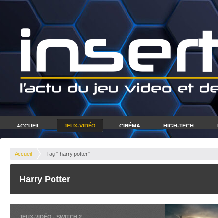
ACCUEIL
JEUX-VIDÉO
CINÉMA
HIGH-TECH
Accueil
Tag " harry potter"
Harry Potter
JEUX-VIDÉO
-
SWITCH 2