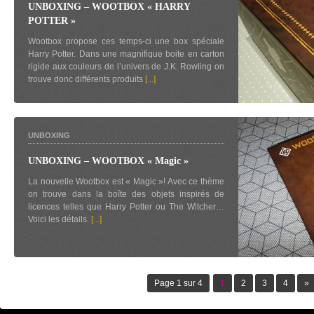
UNBOXING – WOOTBOX « HARRY
POTTER »
Wootbox propose ces temps-ci une box spéciale
Harry Potter. Dans une magnifique boite en carton
rigide aux couleurs de l’univers de J.K. Rowling on
trouve donc différents produits
[...]
UNBOXING
UNBOXING – WOOTBOX « Magic »
La nouvelle Wootbox est « Magic »! Avec ce thème
on trouve dans la boîte des objets inspirés de
licences telles que Harry Potter ou The Witcher…
Voici les détails.
[...]
Page 1 sur 4
1
2
3
4
»