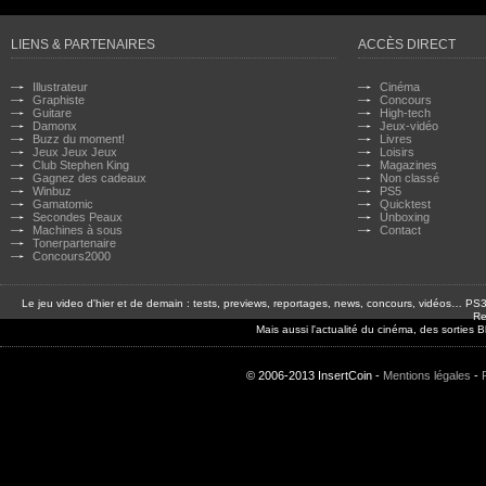
LIENS & PARTENAIRES
ACCÈS DIRECT
Illustrateur
Cinéma
Graphiste
Concours
Guitare
High-tech
Damonx
Jeux-vidéo
Buzz du moment!
Livres
Jeux Jeux Jeux
Loisirs
Club Stephen King
Magazines
Gagnez des cadeaux
Non classé
Winbuz
PS5
Gamatomic
Quicktest
Secondes Peaux
Unboxing
Machines à sous
Contact
Tonerpartenaire
Concours2000
Le jeu video d'hier et de demain : tests, previews, reportages, news, concours, vidéos… P
Re
Mais aussi l'actualité du cinéma, des sorties
© 2006-2013 InsertCoin -
Mentions légales
-