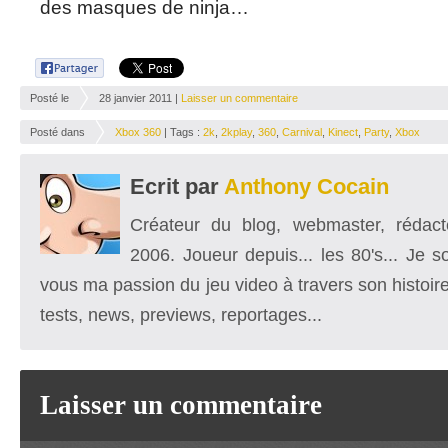
des masques de ninja…
Posté le
28 janvier 2011 |
Laisser un commentaire
Posté dans
Xbox 360
| Tags :
2k
,
2kplay
,
360
,
Carnival
,
Kinect
,
Party
,
Xbox
Ecrit par
Anthony Cocain
Créateur du blog, webmaster, rédacte
2006. Joueur depuis... les 80's... Je 
vous ma passion du jeu video à travers son histoire
tests, news, previews, reportages...
Laisser un commentaire