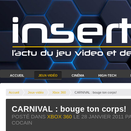
ACCUEIL
JEUX-VIDÉO
CINÉMA
HIGH-TECH
Accueil
Jeux-vidéo
Xbox 360
CARNIVAL : bouge ton corps!
CARNIVAL : bouge ton corps!
POSTÉ DANS
XBOX 360
LE
28 JANVIER 2011
PA
COCAIN