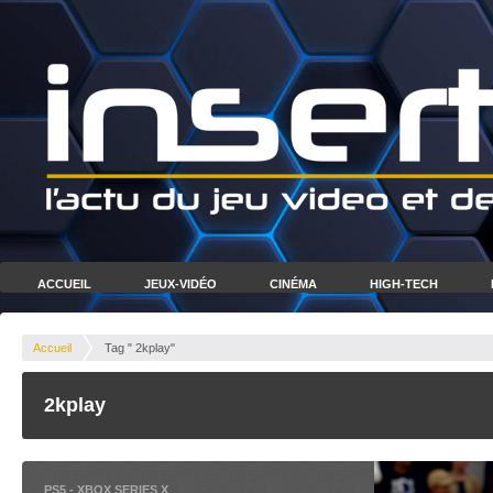
ACCUEIL
JEUX-VIDÉO
CINÉMA
HIGH-TECH
Accueil
Tag " 2kplay"
2kplay
PS5
-
XBOX SERIES X