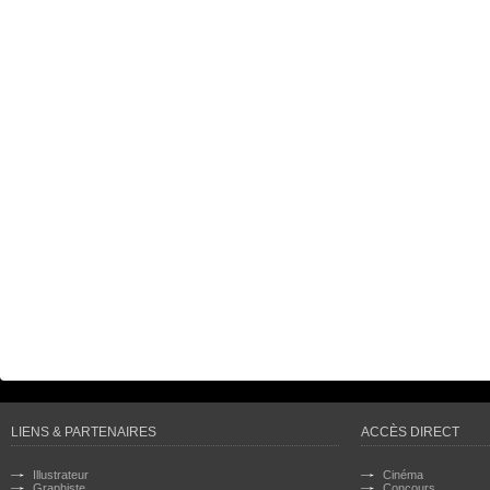
LIENS & PARTENAIRES
ACCÈS DIRECT
Illustrateur
Cinéma
Graphiste
Concours