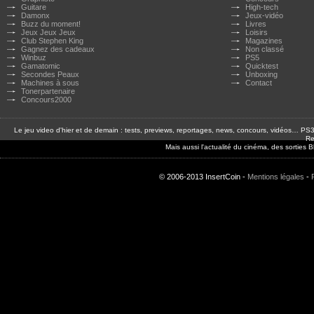
Guitare
High-tech
Damonx
Jeux-vidéo
Buzz du moment!
Livres
Jeux Jeux Jeux
Loisirs
Club Stephen King
Magazines
Gagnez des cadeaux
Non classé
Winbuz
PS5
Gamatomic
Quicktest
Secondes Peaux
Unboxing
Machines à sous
Contact
Tonerpartenaire
Concours2000
Le jeu video d'hier et de demain : tests, previews, reportages, news, concours, vidéos… P
Re
Mais aussi l'actualité du cinéma, des sorties
© 2006-2013 InsertCoin -
Mentions légales
-