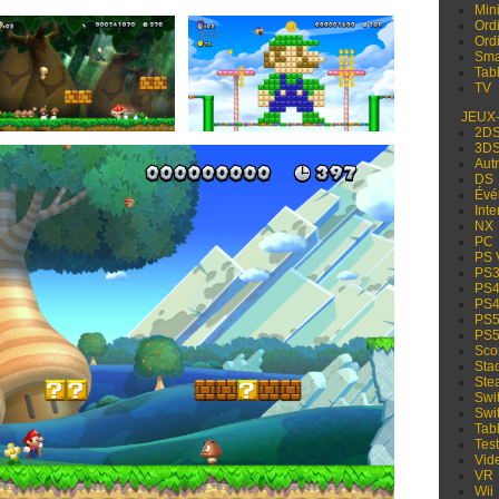
Min
Ord
Ord
Sma
Tabl
TV
JEUX
2D
3D
Aut
DS
Évé
Inte
NX
PC
PS 
PS
PS
PS
PS
PS
Sco
Sta
Ste
Swi
Swi
Tabl
Test
Vid
VR
Wii