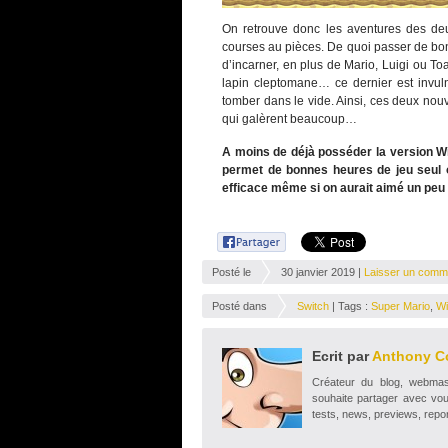
On retrouve donc les aventures des deu
courses au pièces. De quoi passer de bon
d’incarner, en plus de Mario, Luigi ou Toa
lapin cleptomane… ce dernier est invul
tomber dans le vide. Ainsi, ces deux nou
qui galèrent beaucoup…
A moins de déjà posséder la version Wi
permet de bonnes heures de jeu seul ou
efficace même si on aurait aimé un pe
Posté le
30 janvier 2019 |
Laisser un comm
Posté dans
Switch
| Tags :
Super Mario
,
Wi
Ecrit par
Anthony C
Créateur du blog, webmaste
souhaite partager avec vou
tests, news, previews, repor