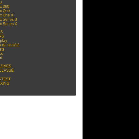
 U
x 360
x One
x One X
x Series S
x Series X
ES
RS
play
x de société
ets
cs
rt
ZINES
CLASSÉ
KTEST
XING