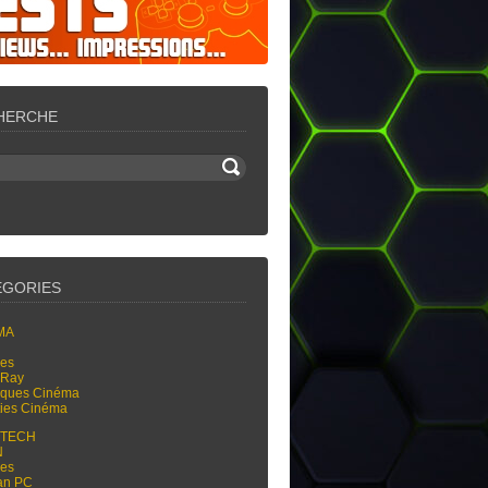
HERCHE
ÉGORIES
MA
res
-Ray
tiques Cinéma
ties Cinéma
-TECH
N
res
an PC