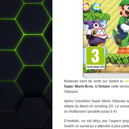
Nintendo vient de sortir sur Switch le
Ne
Super Mario Bros. U Deluxe
cette versi
l’époque…
Après l’excellent Super Mario Odyssey qu
refaire du Mario en scrolling 2D. Le con
ou multijoueur (jouable jusqu’à 4).
D’emblée, on est déçu par l’aspect grap
Switch on aurait pu s’attendre à plus parf