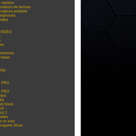
i-caméra
inateurs de bureau
inateurs portable
rtphones
ettes
-VIDÉO
S
S
res
nements
rviews
Vita
3
4
4 PRO
5
5 PRO
rpio
dia
am Deck
tch
tch 2
ettes
s en vrac
eogame Show