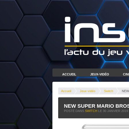
ACCUEIL
JEUX-VIDÉO
CI
Accueil
Jeux-vidéo
Switch
NEW 
NEW SUPER MARIO BROS. 
POSTÉ DANS
SWITCH
LE
30 JANVIER 2019