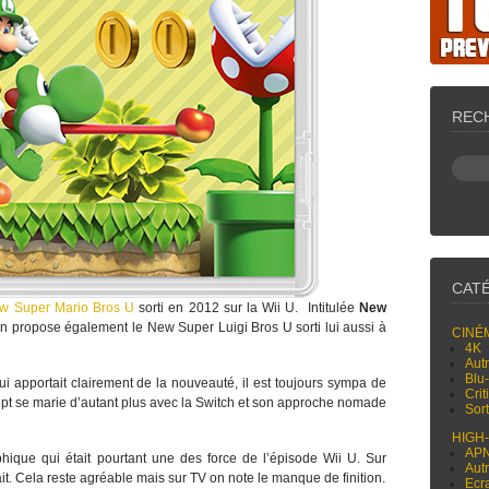
REC
CAT
w Super Mario Bros U
sorti en 2012 sur la Wii U. Intitulée
New
on propose également le New Super Luigi Bros U sorti lui aussi à
CINÉ
4K
Aut
Blu
i apportait clairement de la nouveauté, il est toujours sympa de
Cri
cept se marie d’autant plus avec la Switch et son approche nomade
Sor
HIGH
AP
hique qui était pourtant une des force de l’épisode Wii U. Sur
Aut
ait. Cela reste agréable mais sur TV on note le manque de finition.
Ecr