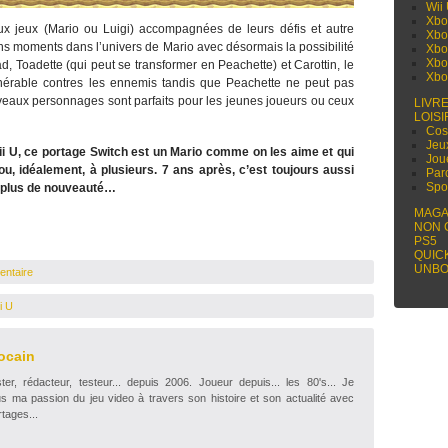
Wii
Xbo
x jeux (Mario ou Luigi) accompagnées de leurs défis et autre
Xbo
s moments dans l’univers de Mario avec désormais la possibilité
Xbo
Xbo
d, Toadette (qui peut se transformer en Peachette) et Carottin, le
Xbo
nérable contres les ennemis tandis que Peachette ne peut pas
veaux personnages sont parfaits pour les jeunes joueurs ou ceux
LIVR
LOISI
Cos
Jeu
i U, ce portage Switch est un Mario comme on les aime et qui
Jou
, idéalement, à plusieurs. 7 ans après, c’est toujours aussi
Par
Spo
u plus de nouveauté…
MAGA
NON 
PS5
QUIC
UNBO
entaire
i U
ocain
r, rédacteur, testeur... depuis 2006. Joueur depuis... les 80's... Je
s ma passion du jeu video à travers son histoire et son actualité avec
tages...