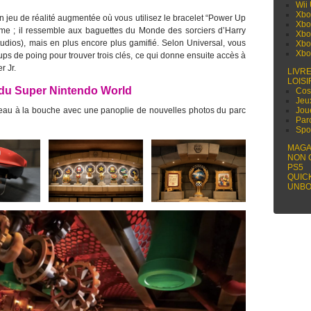
Wii
Xbo
jeu de réalité augmentée où vous utilisez le bracelet “Power Up
Xbo
ême ; il ressemble aux baguettes du Monde des sorciers d’Harry
Xbo
Studios), mais en plus encore plus gamifié. Selon Universal, vous
Xbo
Xbo
ps de poing pour trouver trois clés, ce qui donne ensuite accès à
r Jr.
LIVR
LOISI
 du Super Nintendo World
Cos
Jeu
’eau à la bouche avec une panoplie de nouvelles photos du parc
Jou
Par
Spo
MAGA
NON 
PS5
QUIC
UNBO