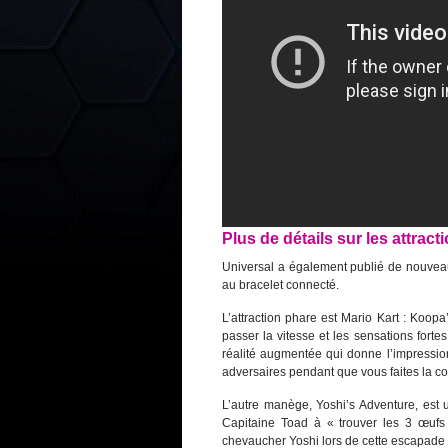
Plus de détails sur les attract
Universal a également publié de nouveau
au bracelet connecté.
L’attraction phare est Mario Kart : Koop
passer la vitesse et les sensations fort
réalité augmentée qui donne l’impressi
adversaires pendant que vous faites la c
L’autre manège, Yoshi’s Adventure, es
Capitaine Toad à « trouver les 3 œufs
chevaucher Yoshi lors de cette escapade 