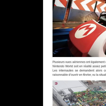
Plusieurs vues aériennes ont également ét
Nintendo World soit en réalité assez petit 
Les internautes se demandent alors co
raisonnable d’ouvrir en février, vu la situ