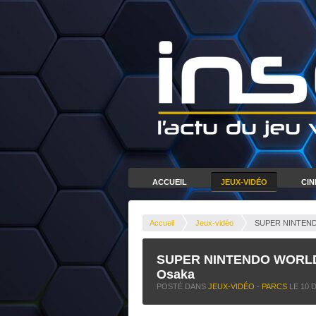
ACCUEIL
JEUX-VIDÉO
CI
Accueil
Jeux-vidéo
SUPER NINTENDO 
SUPER NINTENDO WORLD ou
Osaka
POSTÉ DANS
JEUX-VIDÉO
-
PARCS
LE
10 