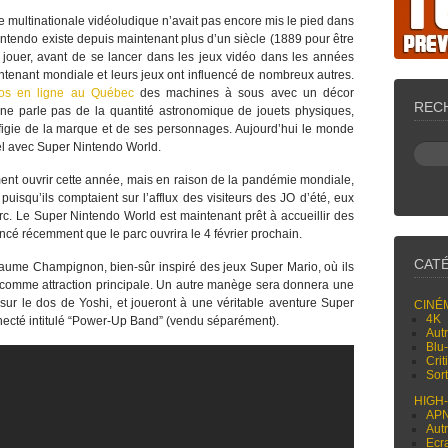
te multinationale vidéoludique n’avait pas encore mis le pied dans
intendo existe depuis maintenant plus d’un siècle (1889 pour être
à jouer, avant de se lancer dans les jeux vidéo dans les années
enant mondiale et leurs jeux ont influencé de nombreux autres.
nos en ligne au Québec
des machines à sous avec un décor
REC
e parle pas de la quantité astronomique de jouets physiques,
effigie de la marque et de ses personnages. Aujourd’hui le monde
el avec Super Nintendo World.
ment ouvrir cette année, mais en raison de la pandémie mondiale,
isqu’ils comptaient sur l’afflux des visiteurs des JO d’été, eux
arc. Le Super Nintendo World est maintenant prêt à accueillir des
ncé récemment que le parc ouvrira le 4 février prochain.
CAT
yaume Champignon, bien-sûr inspiré des jeux Super Mario, où ils
t comme attraction principale. Un autre manège sera donnera une
sur le dos de Yoshi, et joueront à une véritable aventure Super
CINÉ
4K
necté intitulé “Power-Up Band” (vendu séparément).
Aut
Blu
Cri
Sor
HIGH
AP
Aut
Ecr