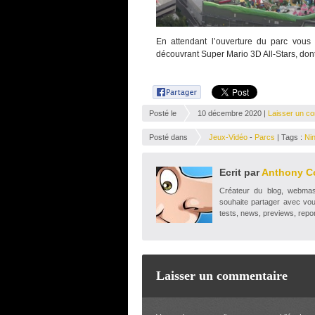
En attendant l’ouverture du parc vous
découvrant Super Mario 3D All-Stars, do
Posté le
10 décembre 2020 |
Laisser un c
Posté dans
Jeux-Vidéo
-
Parcs
| Tags :
Ni
Ecrit par
Anthony C
Créateur du blog, webmaste
souhaite partager avec vou
tests, news, previews, repor
Laisser un commentaire