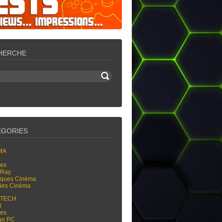
HERCHE
ÉGORIES
MA
res
-Ray
tiques Cinéma
ties Cinéma
-TECH
N
res
an PC