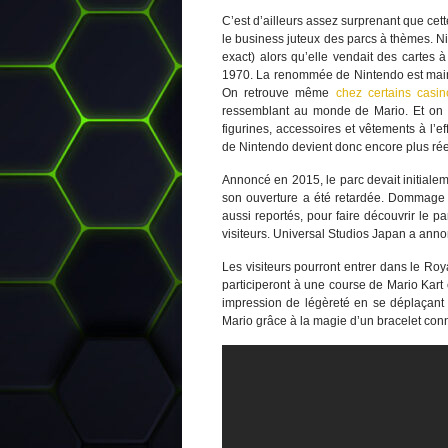
C’est d’ailleurs assez surprenant que cet
le business juteux des parcs à thèmes. N
exact) alors qu’elle vendait des cartes 
1970. La renommée de Nintendo est maint
On retrouve même
chez certains casi
ressemblant au monde de Mario. Et on n
figurines, accessoires et vêtements à l’
de Nintendo devient donc encore plus ré
Annoncé en 2015, le parc devait initiale
son ouverture a été retardée. Dommage pu
aussi reportés, pour faire découvrir le p
visiteurs. Universal Studios Japan a anno
Les visiteurs pourront entrer dans le Ro
participeront à une course de Mario Kar
impression de légèreté en se déplaçant 
Mario grâce à la magie d’un bracelet con