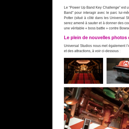
Le “Power Up Band Key Challenge” est un 
Band” pour interagir avec le parc lui-m
Potter (situé à côté dans les Universal 
serez amené à sauter et à donner des cou
une véritable « boss battle » contre Bowse
Le plein de nouvelles photos
Universal Studios nous met également l
et des attractions, à voir ci-dessous :