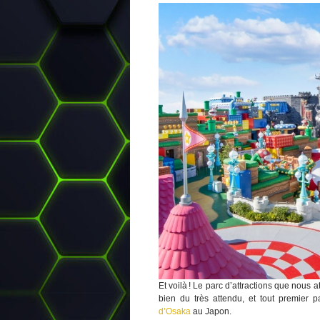
Et voilà ! Le parc d’attractions que nous a
bien du très attendu, et tout premier 
d’Osaka
au Japon.