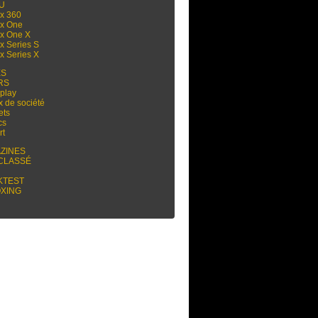
 U
x 360
x One
x One X
x Series S
x Series X
ES
RS
play
x de société
ets
cs
rt
ZINES
CLASSÉ
KTEST
XING