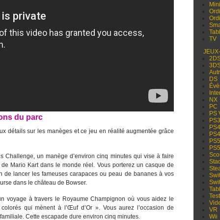
Min
Ord
Ord
Sma
Tabl
TV
JEUX
2D
3D
Aut
DS
Évé
Inte
NX
PC
PS 
ions du parc
PS
PS
x détails sur les manèges et ce jeu en réalité augmentée grâce
PS
PS
PS
Sco
a’s Challenge, un manège d’environ cinq minutes qui vise à faire
Sta
es de Mario Kart dans le monde réel. Vous porterez un casque de
Ste
on de lancer les fameuses carapaces ou peau de bananes à vos
Swi
Swi
ourse dans le château de Bowser.
Tabl
Test
t un voyage à travers le Royaume Champignon où vous aidez le
Vid
 colorés qui mènent à l’Œuf d’Or ». Vous aurez l’occasion de
VR
familiale. Cette escapade dure environ cinq minutes.
Wii