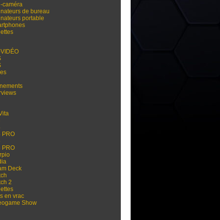
i-caméra
inateurs de bureau
inateurs portable
rtphones
ettes
-VIDÉO
S
S
res
nements
rviews
Vita
3
4
4 PRO
5
5 PRO
rpio
dia
am Deck
tch
tch 2
ettes
s en vrac
eogame Show