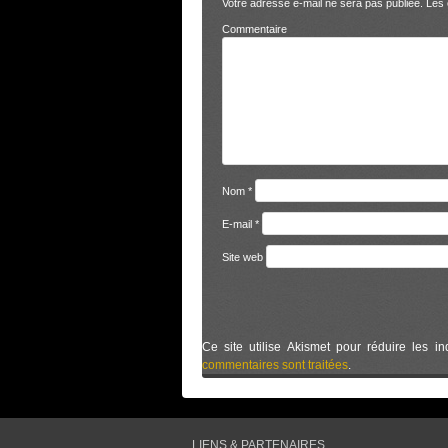
Votre adresse e-mail ne sera pas publiée.
Les 
Comm
Nom
*
E-mail
*
Site web
Ce site utilise Akismet pour réduire les in
commentaires sont traitées
.
LIENS & PARTENAIRES