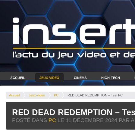
ACCUEIL
JEUX-VIDÉO
CINÉMA
HIGH-TECH
Accueil
Jeux-vidéo
PC
RED DEAD REDEMPTION – Test PC
RED DEAD REDEMPTION – Tes
POSTÉ DANS
PC
LE
11 DÉCEMBRE 2024
PAR A