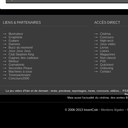
LIENS & PARTENAIRES
ACCÈS DIRECT
Illustrateur
Cinéma
Graphiste
Concours
Guitare
High-tech
Damonx
Jeux-vidéo
Buzz du moment!
Livres
Jeux Jeux Jeux
Loisirs
Club Stephen King
Magazines
Gagnez des cadeaux
Non classé
Winbuz
PS5
Gamatomic
Quicktest
Secondes Peaux
Unboxing
Machines à sous
Contact
Tonerpartenaire
Concours2000
Le jeu video d'hier et de demain : tests, previews, reportages, news, concours, vidéos… P
Re
Mais aussi l'actualité du cinéma, des sorties
© 2006-2013 InsertCoin -
Mentions légales
-