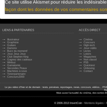
Ce site utilise Akismet pour réduire les indésirabl
façon dont les données de vos commentaires sont
LIENS & PARTENAIRES
ACCÈS DIRECT
Illustrateur
Cinéma
Graphiste
Concours
Guitare
High-tech
Damonx
Jeux-vidéo
Buzz du moment!
Livres
Jeux Jeux Jeux
Loisirs
Club Stephen King
Magazines
Gagnez des cadeaux
Non classé
Winbuz
PS5
Gamatomic
Quicktest
Secondes Peaux
Unboxing
Machines à sous
Contact
Tonerpartenaire
Concours2000
Le jeu video d'hier et de demain : tests, previews, reportages, news, concours, vidéos… P
Re
Mais aussi l'actualité du cinéma, des sorties
© 2006-2013 InsertCoin -
Mentions légales
-