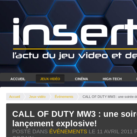
ACCUEIL
JEUX-VIDÉO
CINÉMA
HIGH-TECH
Accueil
Jeux-vidéo
Événements
CALL OF DUTY MW3 : une soirée de
CALL OF DUTY MW3 : une soir
lançement explosive!
POSTÉ DANS
ÉVÉNEMENTS
LE
11 AVRIL 2011
P