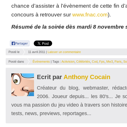
chance d’assister à l’évènement de cette fin d
concours à retrouver sur
www.fnac.com
).
Résumé de la soirée dès mardi 8 novembre s
Posté le
11 avril 2011 |
Laisser un commentaire
Posté dans
Événements
| Tags :
Activision
,
Célébrités
,
Cod
,
Fps
,
Mw3
,
Paris
,
So
Ecrit par
Anthony Cocain
Créateur du blog, webmaster, rédacte
2006. Joueur depuis... les 80's... Je 
vous ma passion du jeu video à travers son histoire
tests, news, previews, reportages...