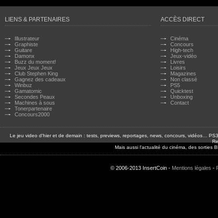
LIENS & PARTENAIRES
ACCÈS DIRECT
Illustrateur
Cinéma
Graphiste
Concours
Guitare
High-tech
Damonx
Jeux-vidéo
Buzz du moment!
Livres
Jeux Jeux Jeux
Loisirs
Club Stephen King
Magazines
Gagnez des cadeaux
Non classé
Winbuz
PS5
Gamatomic
Quicktest
Secondes Peaux
Unboxing
Machines à sous
Contact
Tonerpartenaire
Concours2000
Le jeu video d'hier et de demain : tests, previews, reportages, news, concours, vidéos… P
Re
Mais aussi l'actualité du cinéma, des sorties
© 2006-2013 InsertCoin -
Mentions légales
-