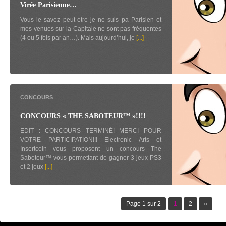
Virée Parisienne…
Vous le savez peut-etre je ne suis pa Parisien et
mes venues sur la Capitale ne sont pas fréquentes
(4 ou 5 fois par an…). Mais aujourd’hui, je
[...]
CONCOURS
CONCOURS « THE SABOTEUR™ »!!!!
EDIT : CONCOURS TERMINÉ! MERCI POUR
VOTRE PARTICIPATION!!! Electronic Arts et
Insertcoin vous proposent un concours The
Saboteur™ vous permettant de gagner 3 jeux PS3
et 2 jeux
[...]
Page 1 sur 2
1
2
»