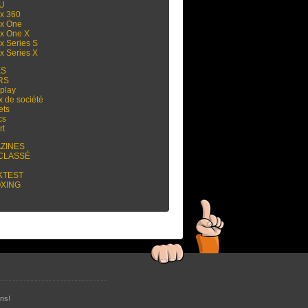
 U
x 360
x One
x One X
x Series S
x Series X
ES
RS
play
x de société
ets
cs
rt
ZINES
CLASSÉ
KTEST
XING
ns!