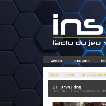
ACCUEIL
JEUX-VIDÉO
CI
Accueil
Cinéma
PERCY JACKSON et la
DF_07943.dng
POSTÉ DANS LE
14 AOÛT 2013
PAR ANTHO