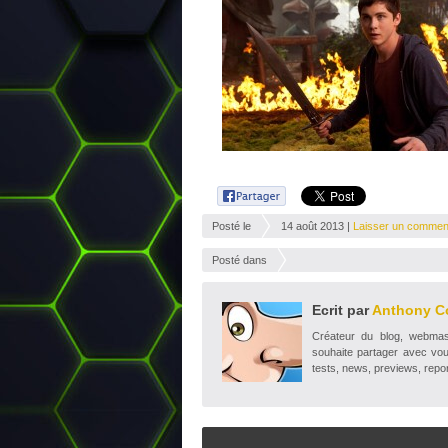
Posté le
14 août 2013 |
Laisser un commen
Posté dans
Ecrit par
Anthony C
Créateur du blog, webmaste
souhaite partager avec vou
tests, news, previews, repor