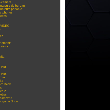
i-caméra
inateurs de bureau
inateurs portable
rtphones
ettes
-VIDÉO
S
S
res
nements
rviews
Vita
3
4
4 PRO
5
5 PRO
rpio
dia
am Deck
tch
tch 2
ettes
s en vrac
eogame Show