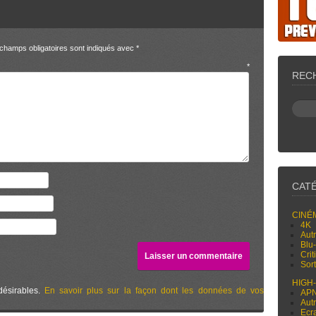
champs obligatoires sont indiqués avec
*
entaire
*
REC
CAT
CINÉ
4K
Aut
Blu
Cri
Sor
HIGH
désirables.
En savoir plus sur la façon dont les données de vos
AP
Aut
Ecr