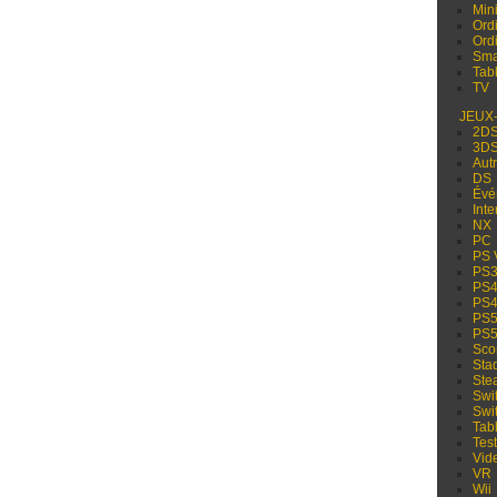
Min
Ord
Ord
Sma
Tabl
TV
JEUX
2D
3D
Aut
DS
Évé
Inte
NX
PC
PS 
PS
PS
PS
PS
PS
Sco
Sta
Ste
Swi
Swi
Tabl
Test
Vid
VR
Wii