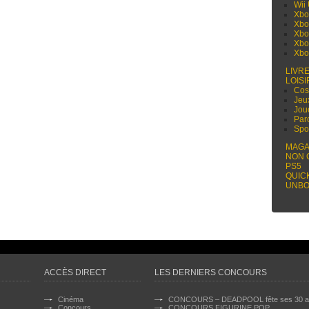
Wii
Xbo
Xbo
Xbo
Xbo
Xbo
LIVR
LOISI
Cos
Jeu
Jou
Par
Spo
MAGA
NON 
PS5
QUIC
UNBO
ACCÈS DIRECT
LES DERNIERS CONCOURS
Cinéma
CONCOURS – DEADPOOL fête ses 30 a
Concours
CONCOURS FIGURINE POP