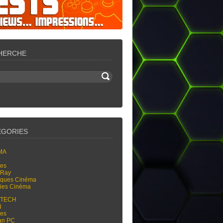
HERCHE
ÉGORIES
MA
res
-Ray
tiques Cinéma
ties Cinéma
-TECH
N
res
an PC