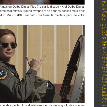
Min
Ord
 mais en Dolby Digital Plus 7.1 sur le disque 4K et Dolby Digital
Ord
éanmoins d’effets surround sympas et de bonnes basses mais c’est
Sma
D MA 7.1 (BR Standard) qui tirera le meilleur parti de votre
Tabl
TV
JEUX
2D
3D
Aut
DS
Évé
Inte
NX
PC
PS 
PS
PS
PS
PS
PS
Sco
Sta
Ste
Swi
Swi
Tabl
Test
Vid
VR
 des petits clips d’interviews et de making of, des scènes
Wii