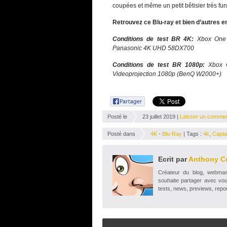
coupées et même un petit bêtisier très fun
Retrouvez ce Blu-ray et bien d’autres e
Conditions de test BR 4K:
Xbox One
Panasonic 4K UHD 58DX700
Conditions de test BR 1080p:
Xbox 
Videoprojection 1080p (BenQ W2000+)
Posté le
23 juillet 2019 |
Laisser un commen
Posté dans
4K
-
Blu-Ray
| Tags :
4k
,
Capta
Ecrit par
Anthony C
Créateur du blog, webmaste
souhaite partager avec vou
tests, news, previews, repor