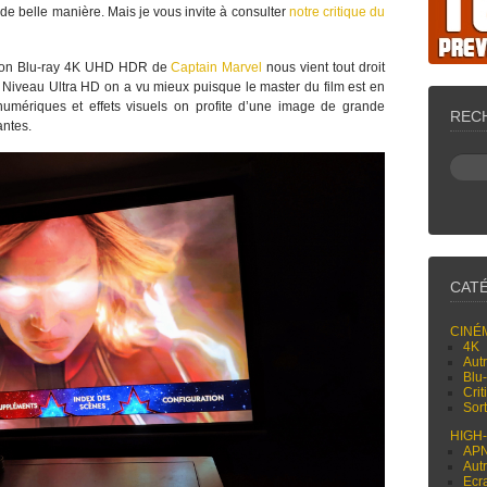
e de belle manière. Mais je vous invite à consulter
notre critique du
sion Blu-ray 4K UHD HDR de
Captain Marvel
nous vient tout droit
. Niveau Ultra HD on a vu mieux puisque le master du film est en
umériques et effets visuels on profite d’une image de grande
REC
antes.
CAT
CINÉ
4K
Aut
Blu
Cri
Sor
HIGH
AP
Aut
Ecr