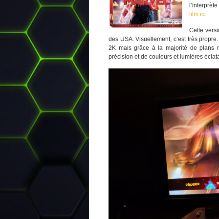
l’interprèt
film ici.
Cette ver
des USA. Visuellement, c’est très propre
2K mais grâce à la majorité de plans n
précision et de couleurs et lumières éclat