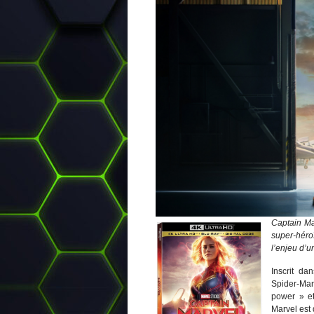
Captain Mar
super-héro
l’enjeu d’u
Inscrit d
Spider-Ma
power » e
Marvel est 