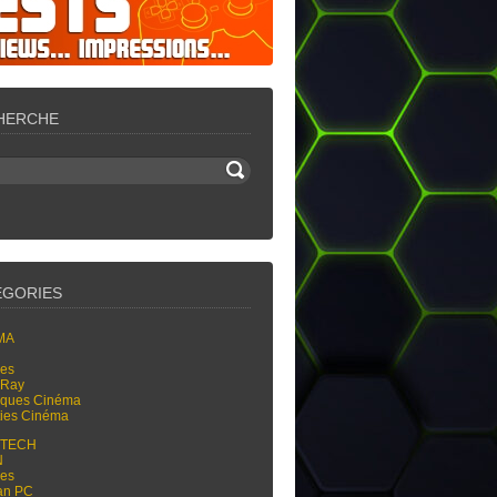
HERCHE
ÉGORIES
MA
res
-Ray
tiques Cinéma
ties Cinéma
-TECH
N
res
an PC