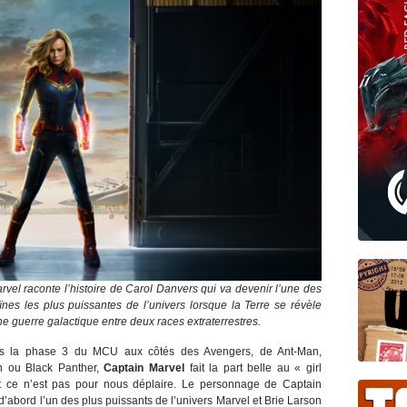
vel raconte l’histoire de Carol Danvers qui va devenir l’une des
ïnes les plus puissantes de l’univers lorsque la Terre se révèle
ne guerre galactique entre deux races extraterrestres.
ans la phase 3 du MCU aux côtés des Avengers, de Ant-Man,
n ou Black Panther,
Captain Marvel
fait la part belle au « girl
t ce n’est pas pour nous déplaire. Le personnage de Captain
d’abord l’un des plus puissants de l’univers Marvel et Brie Larson