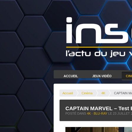
ACCUEIL
JEUX-VIDÉO
CI
Accueil
Cinéma
4K
CAPTAIN MA
CAPTAIN MARVEL – Test 
POSTÉ DANS
4K
-
BLU-RAY
LE
23 JUILLET 