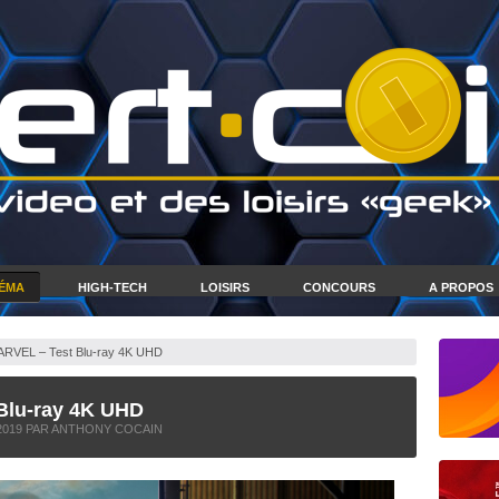
NÉMA
HIGH-TECH
LOISIRS
CONCOURS
A PROPOS
RVEL – Test Blu-ray 4K UHD
Blu-ray 4K UHD
2019
PAR ANTHONY COCAIN