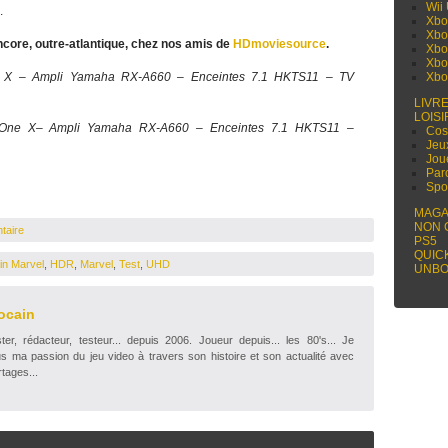
Wii
.
Xbo
Xbo
ncore, outre-atlantique, chez nos amis de
HDmoviesource
.
Xbo
Xbo
 X – Ampli Yamaha RX-A660 – Enceintes 7.1 HKTS11 – TV
Xbo
LIVR
LOISI
One X– Ampli Yamaha RX-A660 – Enceintes 7.1 HKTS11 –
Cos
Jeu
Jou
Par
Spo
MAGA
NON 
taire
PS5
QUIC
in Marvel
,
HDR
,
Marvel
,
Test
,
UHD
UNBO
ocain
r, rédacteur, testeur... depuis 2006. Joueur depuis... les 80's... Je
s ma passion du jeu video à travers son histoire et son actualité avec
tages...