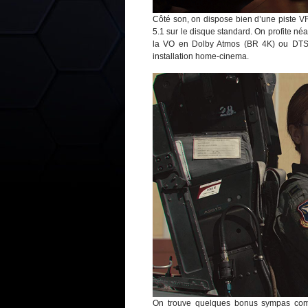
Côté son, on dispose bien d’une piste VF
5.1 sur le disque standard. On profite n
la VO en Dolby Atmos (BR 4K) ou DTS-H
installation home-cinema.
On trouve quelques bonus sympas comme