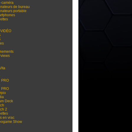
i-caméra
inateurs de bureau
inateurs portable
rtphones
ettes
-VIDÉO
S
S
res
nements
rviews
Vita
3
4
4 PRO
5
5 PRO
rpio
dia
am Deck
tch
tch 2
ettes
s en vrac
eogame Show