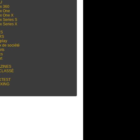
 U
x 360
x One
x One X
x Series S
x Series X
ES
RS
play
x de société
ets
cs
rt
ZINES
CLASSÉ
KTEST
XING