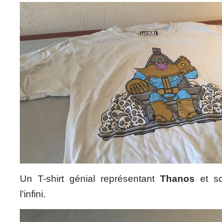
Un T-shirt génial représentant
Thanos
et so
l’infini.