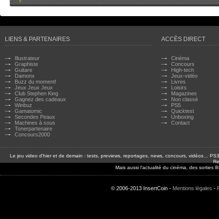
LIENS & PARTENAIRES
ACCÈS DIRECT
Illustrateur
Cinéma
Graphiste
Concours
Guitare
High-tech
Damonx
Jeux-vidéo
Buzz du moment!
Livres
Jeux Jeux Jeux
Loisirs
Club Stephen King
Magazines
Gagnez des cadeaux
Non classé
Winbuz
PS5
Gamatomic
Quicktest
Secondes Peaux
Unboxing
Machines à sous
Contact
Tonerpartenaire
Concours2000
Le jeu video d'hier et de demain : tests, previews, reportages, news, concours, vidéos… P
Re
Mais aussi l'actualité du cinéma, des sorties
© 2006-2013 InsertCoin -
Mentions légales
-