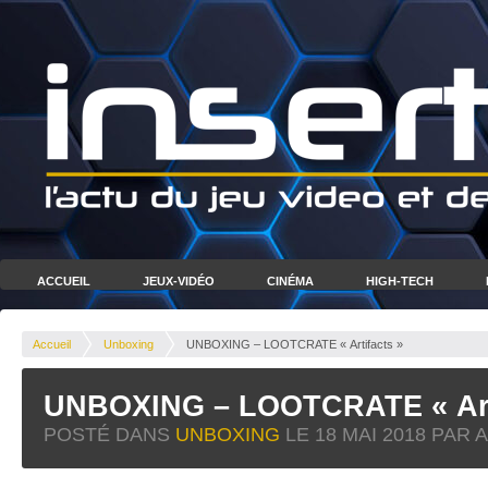
ACCUEIL
JEUX-VIDÉO
CINÉMA
HIGH-TECH
Accueil
Unboxing
UNBOXING – LOOTCRATE « Artifacts »
UNBOXING – LOOTCRATE « Arti
POSTÉ DANS
UNBOXING
LE
18 MAI 2018
PAR 