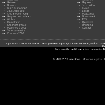
Guitare
High-tech
Damonx
Jeux-vidéo
Buzz du moment!
Livres
Jeux Jeux Jeux
Loisirs
Club Stephen King
Magazines
Gagnez des cadeaux
Non classé
Winbuz
PS5
Gamatomic
Quicktest
Secondes Peaux
Unboxing
Machines à sous
Contact
Tonerpartenaire
Concours2000
Le jeu video d'hier et de demain : tests, previews, reportages, news, concours, vidéos… P
Re
Mais aussi l'actualité du cinéma, des sorties
© 2006-2013 InsertCoin -
Mentions légales
-