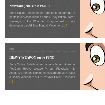
Nouveaux jeux sur le PSN!!!
Sony Online Entertainment présente aujourd’hui 2
petits jeux sympathiques pour le Playstation Store :
Revenge of the Wounded Dragons est un jeu
développé par Artificial Mind & Movement,
[...]
PS3
HEAVY WEAPON sur le PSN!!!
Sony Online Entertainment amène le jeu vidéo de
PopCap, Heavy Weapon™ sur Playstation 3.
Attaquez l’ennemi comme jamais auparavant grâce
à Heavy Weapon™ sur PLAYSTATION®3 ! Tous les
[...]