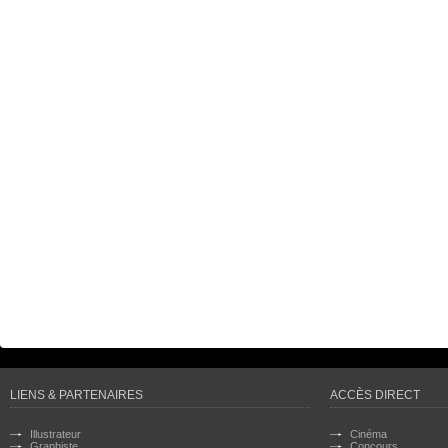
LIENS & PARTENAIRES
ACCÈS DIRECT
Illustrateur
Cinéma
Graphiste
Concours