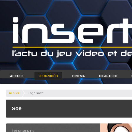
ACCUEIL
JEUX-VIDÉO
CINÉMA
HIGH-TECH
Accueil
Tag " soe"
Soe
ÉVÉNEMENTS