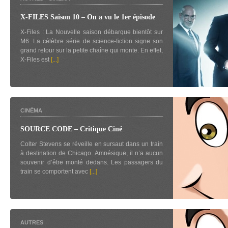
X-FILES Saison 10 – On a vu le 1er épisode
X-Files : La Nouvelle saison débarque bientôt sur
M6. La célèbre série de science-fiction signe son
grand retour sur la petite chaîne qui monte. En effet,
X-Files est
[...]
CINÉMA
SOURCE CODE – Critique Ciné
Colter Stevens se réveille en sursaut dans un train
à destination de Chicago. Amnésique, il n’a aucun
souvenir d’être monté dedans. Les passagers du
train se comportent avec
[...]
AUTRES