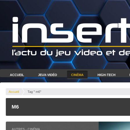
ACCUEIL
JEUX-VIDÉO
CINÉMA
HIGH-TECH
Accueil
Tag " m6"
M6
AUTRES
-
CINÉMA