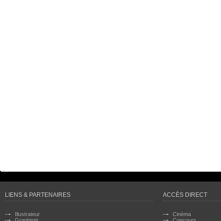
LIENS & PARTENAIRES
ACCÈS DIRECT
Illustrateur
Cinéma
Graphiste
Concours