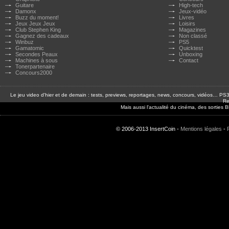
Guitare
High-tech
Damonx
Jeux-vidéo
Buzz du moment!
Livres
Jeux Jeux Jeux
Loisirs
Club Stephen King
Magazines
Gagnez des cadeaux
Non classé
Winbuz
PS5
Gamatomic
Quicktest
Secondes Peaux
Unboxing
Machines à sous
Contact
Tonerpartenaire
Concours2000
Le jeu video d'hier et de demain : tests, previews, reportages, news, concours, vidéos… P
Re
Mais aussi l'actualité du cinéma, des sorties
© 2006-2013 InsertCoin -
Mentions légales
-