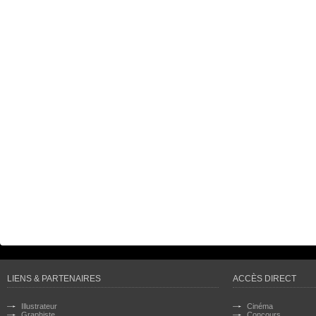
LIENS & PARTENAIRES
ACCÈS DIRECT
Illustrateur
Cinéma
Graphiste
Concours