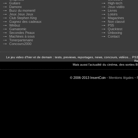
Guitare
High-tech
Damonx
Jeux-vidéo
Buzz du moment!
Livres
Jeux Jeux Jeux
Loisirs
Club Stephen King
Magazines
Gagnez des cadeaux
Non classé
Winbuz
PS5
Gamatomic
Quicktest
Secondes Peaux
Unboxing
Machines à sous
Contact
Tonerpartenaire
Concours2000
Le jeu video d'hier et de demain : tests, previews, reportages, news, concours, vidéos… P
Re
Mais aussi l'actualité du cinéma, des sorties
© 2006-2013 InsertCoin -
Mentions légales
-