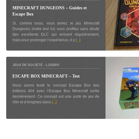
MINECRAFT DUNGEONS – Guides et
Escape Box
Si, comme nous, vous aimez le jeu Minecraft
Dungeons (notre test ici) vous profitez sans doute
des excellents DLC qui arrivent régulièrement,
mais pour prolonger l’expérience, il y
[...]
JEUX DE SOCIÉTÉ
-
LOISIRS
ESCAPE BOX MINECRAFT – Test
Nous avons testé le concept Escape Box des
éditions 404 avec l’Escape Box Minecraft sortie
dernièrement. Ce concept est une sorte de jeu de
rôle et d’énigmes dans
[...]