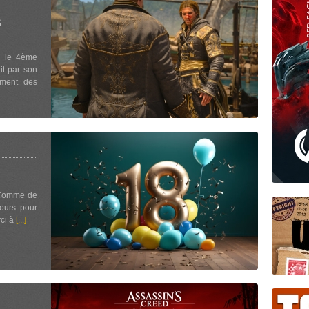
G
, le 4ème
it par son
amment des
! Comme de
ours pour
rci à
[...]