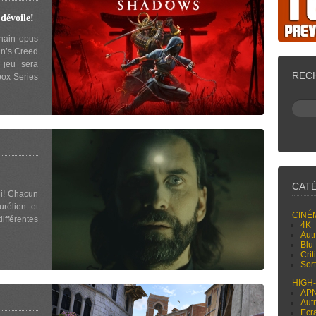
évoile!
chain opus
in’s Creed
 jeu sera
REC
box Series
CAT
ui! Chacun
urélien et
CINÉ
ifférentes
4K
Aut
Blu
Cri
Sor
HIGH
AP
Aut
Ecr