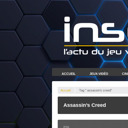
ACCUEIL
JEUX-VIDÉO
CI
Accueil
Tag " assassin’s creed"
Assassin’s Creed
PS5