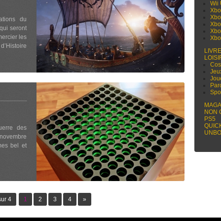
Wii
Xbo
Xbo
ations du
Xbo
qui seront
Xbo
ercier les
Xbo
d’Histoire
LIVR
LOISI
Cos
Jeu
Jou
Par
Spo
MAGA
NON 
PS5
QUIC
uerre des
UNBO
i-novembre
es bel et
ur 4
1
2
3
4
»