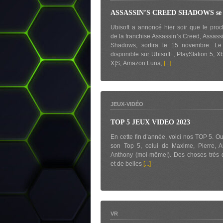
ASSASSIN’S CREED SHADOWS se d
Ubisoft a annoncé hier soir que le pro
de la franchise Assassin’s Creed, Assass
Shadows, sortira le 15 novembre. Le
disponible sur Ubisoft+, PlayStation 5, X
X|S, Amazon Luna,
[...]
JEUX-VIDÉO
TOP 5 JEUX VIDEO 2023
En cette fin d’année, voici nos TOP 5. O
son Top 5, celui de Maxime, Pierre, A
Anthony (moi-même!). Des choses très d
et de belles
[...]
VR