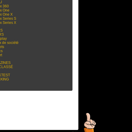
 U
x 360
x One
x One X
x Series S
x Series X
ES
RS
play
x de société
ets
cs
rt
ZINES
CLASSÉ
KTEST
XING