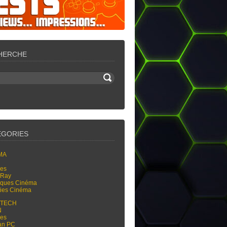
HERCHE
ÉGORIES
MA
res
-Ray
tiques Cinéma
ties Cinéma
-TECH
N
res
an PC