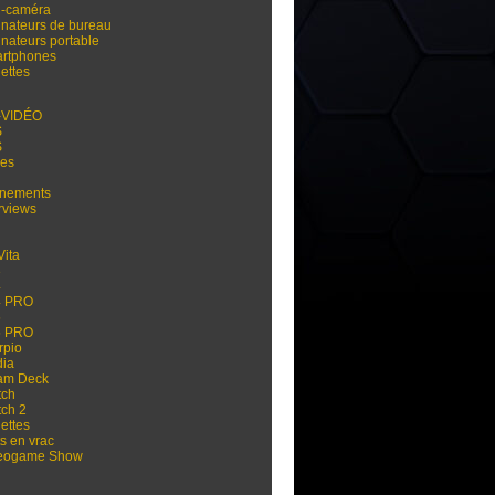
i-caméra
inateurs de bureau
inateurs portable
rtphones
ettes
-VIDÉO
S
S
res
nements
rviews
Vita
3
4
4 PRO
5
5 PRO
rpio
dia
am Deck
tch
tch 2
ettes
s en vrac
eogame Show