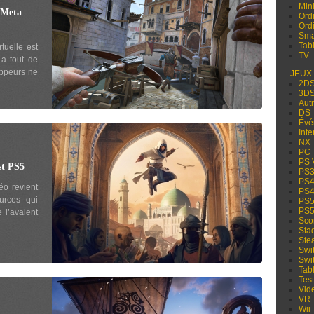
Min
 Meta
Ord
Ord
Sma
Tabl
rtuelle est
TV
 a tout de
ppeurs ne
JEUX
2D
3D
Aut
DS
Évé
Inte
NX
PC
PS 
t PS5
PS
PS
éo revient
PS
urces qui
PS
PS
 l’avaient
Sco
Sta
Ste
Swi
Swi
Tabl
Test
Vid
VR
Wii