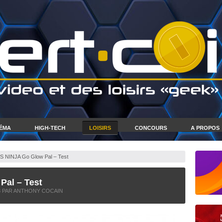
NÉMA
HIGH-TECH
LOISIRS
CONCOURS
A PROPOS
NINJA Go Glow Pal – Test
al – Test
3
PAR ANTHONY COCAIN