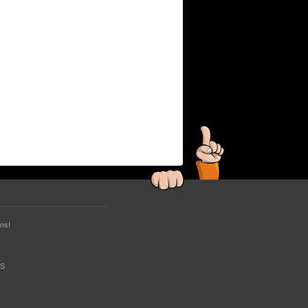
ns!
RS