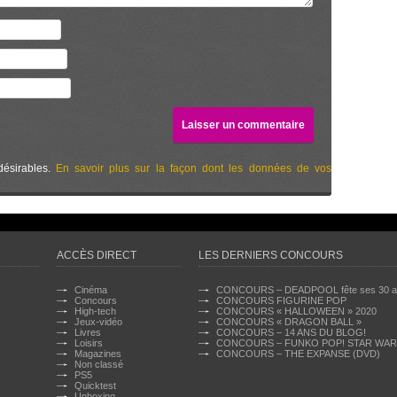
désirables.
En savoir plus sur la façon dont les données de vos
ACCÈS DIRECT
LES DERNIERS CONCOURS
Cinéma
CONCOURS – DEADPOOL fête ses 30 a
Concours
CONCOURS FIGURINE POP
High-tech
CONCOURS « HALLOWEEN » 2020
Jeux-vidéo
CONCOURS « DRAGON BALL »
Livres
CONCOURS – 14 ANS DU BLOG!
Loisirs
CONCOURS – FUNKO POP! STAR WA
Magazines
CONCOURS – THE EXPANSE (DVD)
Non classé
PS5
Quicktest
Unboxing