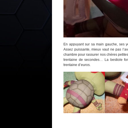
En appuyant sur sa main gauche, ses yeux
Assez puissante, mieux vaut ne pas l’av
chambre pour rassurer nos chères petites 
trentaine de secondes… La bestiole fon
trentaine d’euros.