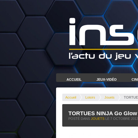
ACCUEIL
JEUX-VIDÉO
CI
Accueil
Loisirs
Jouets
TORTUES 
TORTUES NINJA Go Glow P
POSTÉ DANS
JOUETS
LE
7 OCTOBRE 201