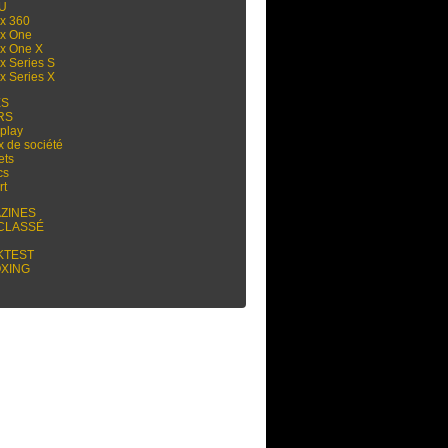
 U
x 360
x One
x One X
x Series S
x Series X
ES
RS
play
x de société
ets
cs
rt
ZINES
CLASSÉ
KTEST
XING