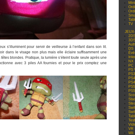
Min
Ord
Ord
Sma
Tabl
TV
JEUX
2D
3D
Aut
 s’illuminent pour servir de veilleurse à l’enfant dans son lit.
DS
oir dans le visage non plus mais elle éclaire suffisamment une
Évé
Inte
têtes blondes. Pratique, la lumière s’éteint toute seule après une
NX
ctionne avec 3 piles AA fournies et pour le prix comptez une
PC
PS 
PS
PS
PS
PS
PS
Sco
Sta
Ste
Swi
Swi
Tabl
Test
Vid
VR
Wii