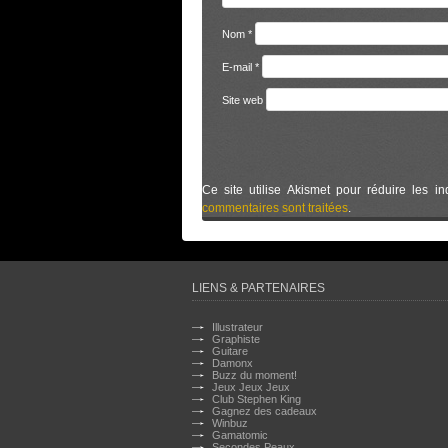
Nom
*
E-mail
*
Site web
Ce site utilise Akismet pour réduire les in
commentaires sont traitées
.
LIENS & PARTENAIRES
Illustrateur
Graphiste
Guitare
Damonx
Buzz du moment!
Jeux Jeux Jeux
Club Stephen King
Gagnez des cadeaux
Winbuz
Gamatomic
Secondes Peaux