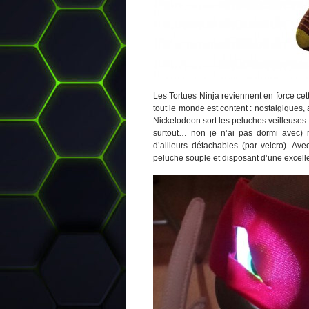
Les Tortues Ninja reviennent en force ce
tout le monde est content : nostalgiques,
Nickelodeon sort les peluches veilleuses
surtout… non je n’ai pas dormi avec) 
d’ailleurs détachables (par velcro). Av
peluche souple et disposant d’une excelle