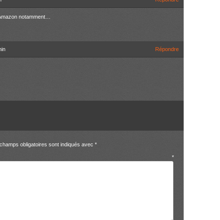
ur Amazon notamment…
min
Répondre
champs obligatoires sont indiqués avec
*
entaire
*