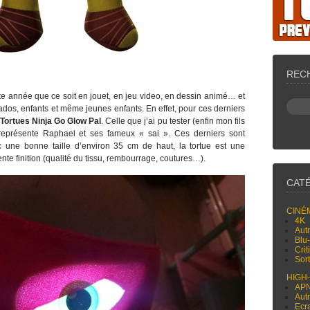
REC
tte année que ce soit en jouet, en jeu video, en dessin animé… et
 ados, enfants et même jeunes enfants. En effet, pour ces derniers
Tortues Ninja Go Glow Pal
. Celle que j’ai pu tester (enfin mon fils
représente Raphael et ses fameux « sai ». Ces derniers sont
ec une bonne taille d’environ 35 cm de haut, la tortue est une
nte finition (qualité du tissu, rembourrage, coutures…).
CAT
CINÉ
4K
Aut
Blu
Cri
Sor
HIGH
AP
Aut
Ecr