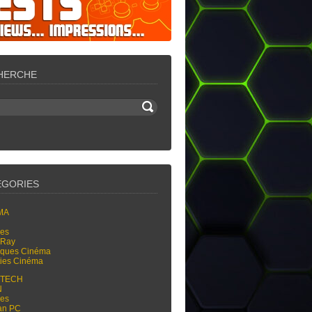
HERCHE
ÉGORIES
MA
res
-Ray
tiques Cinéma
ties Cinéma
-TECH
N
res
an PC