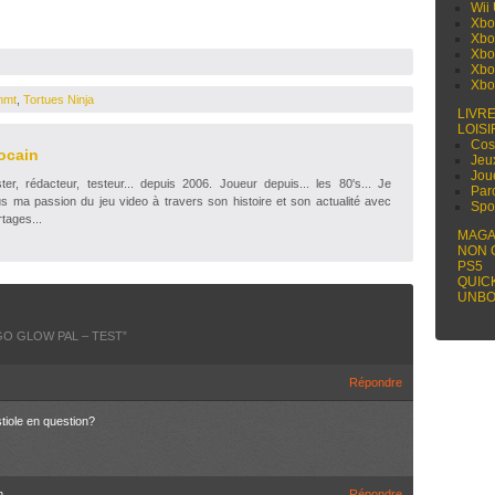
Wii
Xbo
Xbo
Xbo
Xbo
Xbo
nmt
,
Tortues Ninja
LIVR
LOISI
Cos
ocain
Jeu
Jou
r, rédacteur, testeur... depuis 2006. Joueur depuis... les 80's... Je
Par
s ma passion du jeu video à travers son histoire et son actualité avec
Spo
tages...
MAGA
NON 
PS5
QUIC
UNBO
GO GLOW PAL – TEST
”
Répondre
tiole en question?
n
Répondre