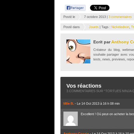
Posté le
7 octobre 2013 |
3 commentaires
Posté dans
Jouets
| Tags :
Nickelodeon
,
T
Ecrit par
Anthony C
Créateur du blog, webmaste
souhaite partager avec vou
tests, news, previews, repor
Vos réactions
3 COMMENTAIRES SUR “
TORTUES NINJA 
Mlle B.
- Le 14 Oct 2013 à 16 h 08 min
Excellent ! Où peut-on acheter la bes
Anthony Cocain
- Le 14 Oct 2013 à 16 h 10 mi