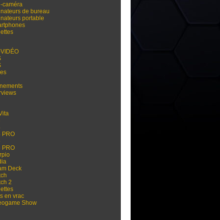
i-caméra
inateurs de bureau
inateurs portable
rtphones
ettes
-VIDÉO
S
S
res
nements
rviews
Vita
3
4
4 PRO
5
5 PRO
rpio
dia
am Deck
tch
tch 2
ettes
s en vrac
eogame Show