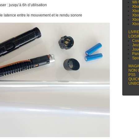
Wii
er : jusqu’à 6h d’utilisation
Xbo
Xbo
e latence entre le mouvement et le rendu sonore
Xbo
Xbo
Xbo
LIVR
LOISI
Cos
Jeu
Jou
Par
Spo
MAGA
NON 
PS5
QUIC
UNBO