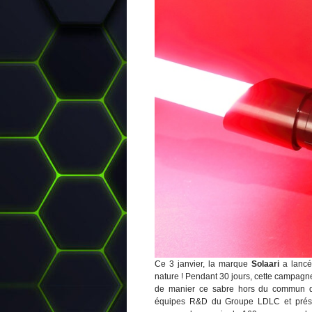
Ce 3 janvier, la marque
Solaari
a lancé
nature ! Pendant 30 jours, cette campagne
de manier ce sabre hors du commun d’a
équipes R&D du Groupe LDLC et prése