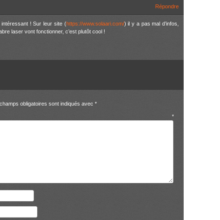
Répondre
 intéressant ! Sur leur site (
https://www.solaari.com/
) il y a pas mal d’infos,
re laser vont fonctionner, c’est plutôt cool !
champs obligatoires sont indiqués avec
*
entaire
*