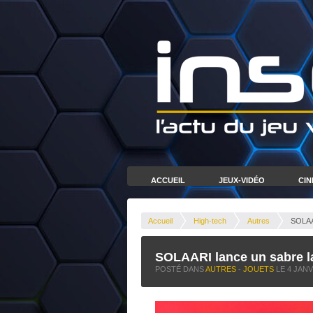
ACCUEIL
JEUX-VIDÉO
CI
Accueil
High-tech
Autres
SOLAAR
SOLAARI lance un sabre la
POSTÉ DANS
AUTRES
-
JOUETS
LE
4 JANV