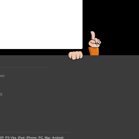
ns!
RS
SP, PS Vita, iPad, iPhone, PC, Mac, Android,