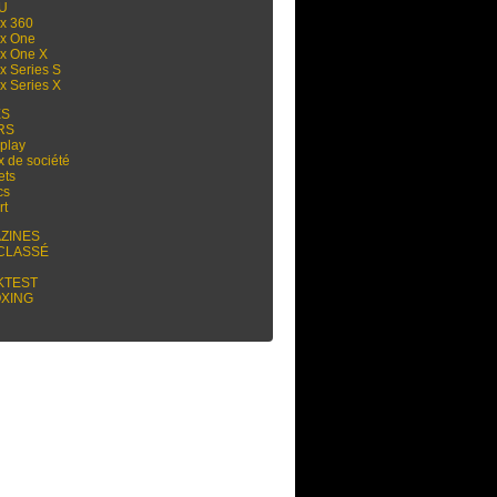
 U
x 360
x One
x One X
x Series S
x Series X
ES
RS
play
x de société
ets
cs
rt
ZINES
CLASSÉ
KTEST
XING