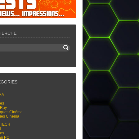
HERCHE
ÉGORIES
MA
res
-Ray
tiques Cinéma
ties Cinéma
-TECH
N
res
an PC