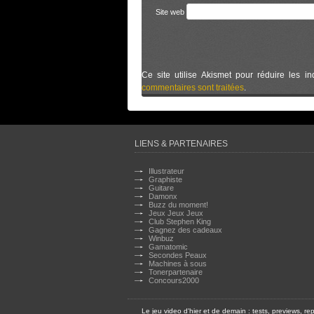
Site web
Ce site utilise Akismet pour réduire les in
commentaires sont traitées
.
LIENS & PARTENAIRES
Illustrateur
Graphiste
Guitare
Damonx
Buzz du moment!
Jeux Jeux Jeux
Club Stephen King
Gagnez des cadeaux
Winbuz
Gamatomic
Secondes Peaux
Machines à sous
Tonerpartenaire
Concours2000
Le jeu video d'hier et de demain : tests, previews,