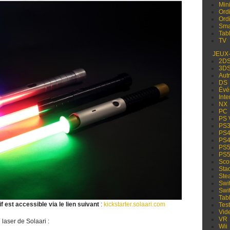
Min
Ord
Ord
Sma
Tabl
TV
JEUX
2D
3D
Aut
DS
Évé
Inte
NX
PC
PS 
PS
PS
PS
PS
PS
Sco
Sta
Ste
Swi
Swi
Tabl
 est accessible via le lien suivant
:
kickstarter.solaari.com
Test
Vid
VR
 laser de Solaari :
Wii