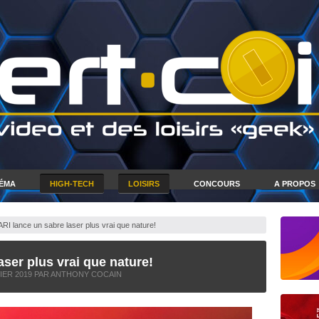
NÉMA
HIGH-TECH
LOISIRS
CONCOURS
A PROPOS
I lance un sabre laser plus vrai que nature!
ser plus vrai que nature!
IER 2019
PAR ANTHONY COCAIN