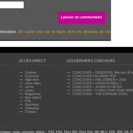
désirables.
En savoir plus sur la façon dont les données de vos
ACCÈS DIRECT
LES DERNIERS CONCOURS
Cinéma
CONCOURS – DEADPOOL fête ses 30 a
Concours
CONCOURS FIGURINE POP
High-tech
CONCOURS « HALLOWEEN » 2020
Jeux-vidéo
CONCOURS « DRAGON BALL »
Livres
CONCOURS – 14 ANS DU BLOG!
Loisirs
CONCOURS – FUNKO POP! STAR WA
Magazines
CONCOURS – THE EXPANSE (DVD)
Non classé
PS5
Quicktest
Unboxing
Contact
 reportages, news, concours, vidéos… PS3, PS4, Xbox 360, Xbox One, Wii, Wii U, 2DS, 3DS, DS, P