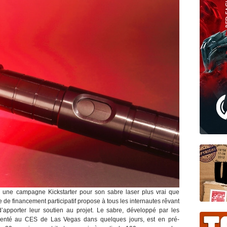
 une campagne Kickstarter pour son sabre laser plus vrai que
 de financement participatif propose à tous les internautes rêvant
pporter leur soutien au projet. Le sabre, développé par les
nté au CES de Las Vegas dans quelques jours, est en pré-