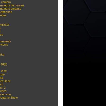
i-caméra
inateurs de bureau
inateurs portable
rtphones
ettes
-VIDÉO
S
S
res
nements
rviews
Vita
3
4
4 PRO
5
5 PRO
rpio
dia
am Deck
tch
tch 2
ettes
s en vrac
eogame Show