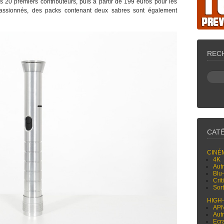
20 premiers contributeurs, puis à partir de 199 euros pour les
 passionnés, des packs contenant deux sabres sont également
REC
CAT
CINÉ
4K
Aut
Blu
Cri
Sor
HIGH
AP
Aut
Ecr