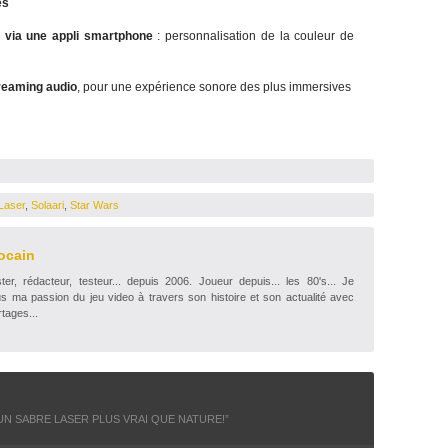
es
via une appli smartphone
: personnalisation de la couleur de
treaming
audio
, pour une expérience sonore des plus immersives
Laser
,
Solaari
,
Star Wars
ocain
r, rédacteur, testeur... depuis 2006. Joueur depuis... les 80's... Je
s ma passion du jeu video à travers son histoire et son actualité avec
tages...
UN SABRE LASER PLUS VRAI QUE NATURE!
”