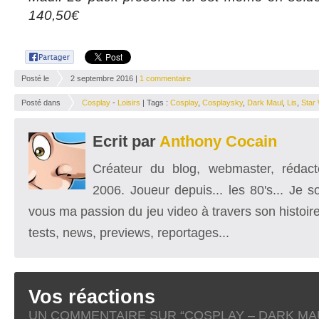
140,50€
Posté le
2 septembre 2016 |
1 commentaire
Posté dans
Cosplay
-
Loisirs
| Tags :
Cosplay
,
Cosplaysky
,
Dark Maul
,
Lis
,
Star
Ecrit par
Anthony Cocain
Créateur du blog, webmaster, rédacte
2006. Joueur depuis... les 80's... Je 
vous ma passion du jeu video à travers son histoire
tests, news, previews, reportages...
Vos réactions
UN COMMENTAIRE SUR “
COSPLAY – DARK MAU