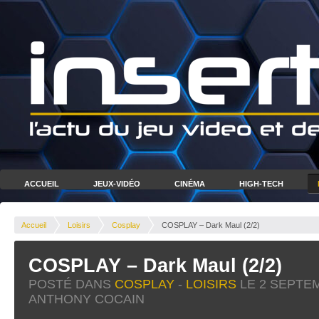
ACCUEIL
JEUX-VIDÉO
CINÉMA
HIGH-TECH
Accueil
Loisirs
Cosplay
COSPLAY – Dark Maul (2/2)
COSPLAY – Dark Maul (2/2)
POSTÉ DANS
COSPLAY
-
LOISIRS
LE
2 SEPTE
ANTHONY COCAIN