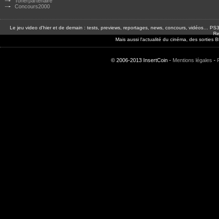
Tonerpartenaire
Concours2000
Le jeu video d'hier et de demain : tests, previews, reportages, news, concours, vidéos… P
Re
Mais aussi l'actualité du cinéma, des sorties
© 2006-2013 InsertCoin -
Mentions légales
-