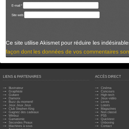
E-mail
*
Site web
Ce site utilise Akismet pour réduire les indésirabl
façon dont les données de vos commentaires sont
LIENS & PARTENAIRES
ACCÈS DIRECT
Illustrateur
Cinéma
Graphiste
Concours
Guitare
High-tech
Damonx
Jeux-vidéo
Buzz du moment!
Livres
Jeux Jeux Jeux
Loisirs
Club Stephen King
Magazines
Gagnez des cadeaux
Non classé
Winbuz
PS5
Gamatomic
Quicktest
Secondes Peaux
Unboxing
Machines à sous
Contact