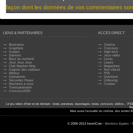
façon dont les données de vos commentaires sont
LIENS & PARTENAIRES
ACCÈS DIRECT
Illustrateur
Cinéma
Graphiste
Concours
Guitare
High-tech
Damonx
Jeux-vidéo
Buzz du moment!
Livres
Jeux Jeux Jeux
Loisirs
Club Stephen King
Magazines
Gagnez des cadeaux
Non classé
Winbuz
PS5
Gamatomic
Quicktest
Secondes Peaux
Unboxing
Machines à sous
Contact
Tonerpartenaire
Concours2000
Le jeu video d'hier et de demain : tests, previews, reportages, news, concours, vidéos… P
Re
Mais aussi l'actualité du cinéma, des sorties
© 2006-2013 InsertCoin -
Mentions légales
-