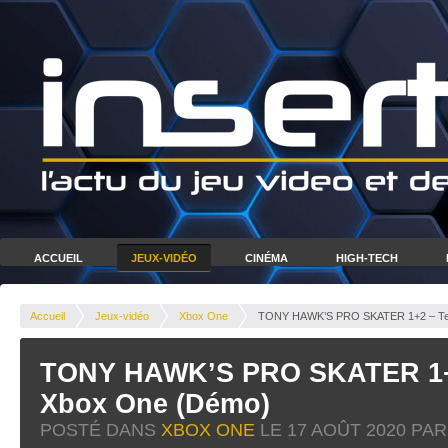
ACCUEIL
JEUX-VIDÉO
CINÉMA
HIGH-TECH
Accueil
Jeux-vidéo
Xbox One
TONY HAWK’S PRO SKATER 1+2 – Te
TONY HAWK’S PRO SKATER 1+
Xbox One (Démo)
POSTÉ DANS
XBOX ONE
LE
17 AOÛT 2020
PAR