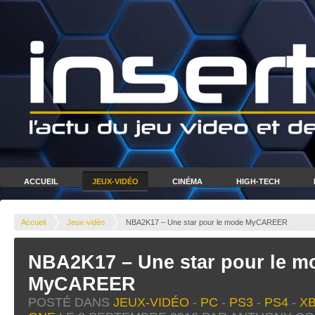
ACCUEIL
JEUX-VIDÉO
CINÉMA
HIGH-TECH
Accueil
Jeux-vidéo
NBA2K17 – Une star pour le mode MyCAREER
NBA2K17 – Une star pour le m
MyCAREER
POSTÉ DANS
JEUX-VIDÉO
-
PC
-
PS3
-
PS4
-
XB