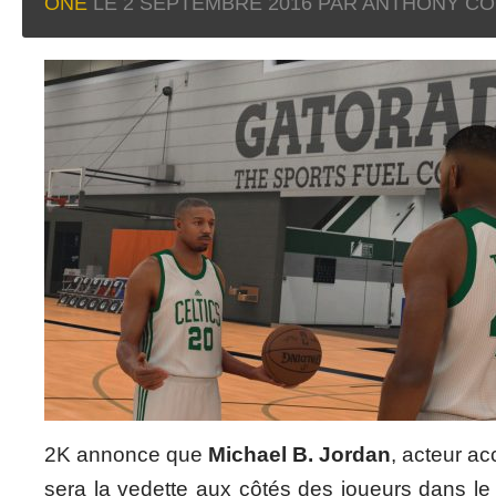
ONE
LE
2 SEPTEMBRE 2016
PAR ANTHONY CO
2K annonce que
Michael B. Jordan
, acteur ac
sera la vedette aux côtés des joueurs dans l