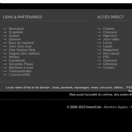
LIENS & PARTENAIRES
ACCÈS DIRECT
Illustrateur
Cinéma
Graphiste
Concours
Guitare
High-tech
Damonx
Jeux-vidéo
Buzz du moment!
Livres
Jeux Jeux Jeux
Loisirs
Club Stephen King
Magazines
Gagnez des cadeaux
Non classé
Winbuz
PS5
Gamatomic
Quicktest
Secondes Peaux
Unboxing
Machines à sous
Contact
Tonerpartenaire
Concours2000
Le jeu video d'hier et de demain : tests, previews, reportages, news, concours, vidéos… P
Re
Mais aussi l'actualité du cinéma, des sorties
© 2006-2013 InsertCoin -
Mentions légales
-