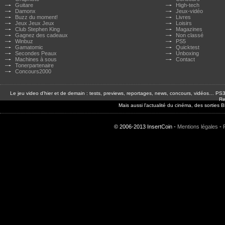
Guitare
High-tech
Damonx
Jeux-vidéo
Buzz du moment!
Livres
Jeux Jeux Jeux
Loisirs
Club Stephen King
Magazines
Gagnez des cadeaux
Non classé
Winbuz
PS5
Gamatomic
Quicktest
Secondes Peaux
Unboxing
Machines à sous
Contact
Tonerpartenaire
Concours2000
Le jeu video d'hier et de demain : tests, previews, reportages, news, concours, vidéos… P
Re
Mais aussi l'actualité du cinéma, des sorties
© 2006-2013 InsertCoin -
Mentions légales
-