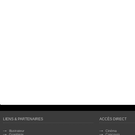
LIENS & PARTENAIRES
ACCÈS DIRECT
Illustrateur
Cinéma
Graphiste
Concours