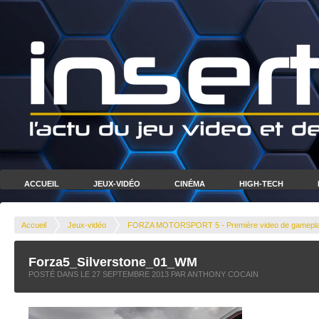
ACCUEIL
JEUX-VIDÉO
CINÉMA
HIGH-TECH
Accueil
Jeux-vidéo
FORZA MOTORSPORT 5 - Première video de gamepl
Forza5_Silverstone_01_WM
POSTÉ DANS LE
27 SEPTEMBRE 2013
PAR ANTHONY COCAIN