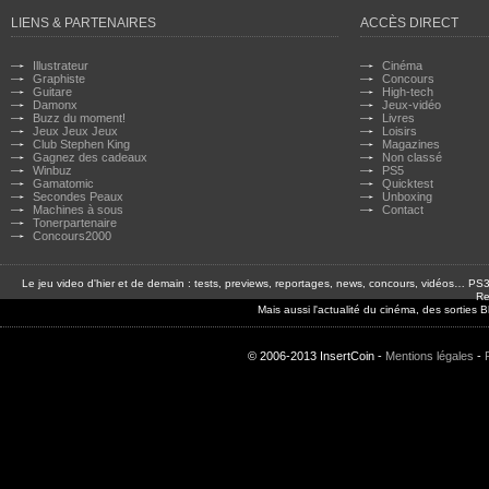
LIENS & PARTENAIRES
ACCÈS DIRECT
Illustrateur
Cinéma
Graphiste
Concours
Guitare
High-tech
Damonx
Jeux-vidéo
Buzz du moment!
Livres
Jeux Jeux Jeux
Loisirs
Club Stephen King
Magazines
Gagnez des cadeaux
Non classé
Winbuz
PS5
Gamatomic
Quicktest
Secondes Peaux
Unboxing
Machines à sous
Contact
Tonerpartenaire
Concours2000
Le jeu video d'hier et de demain : tests, previews, reportages, news, concours, vidéos… P
Re
Mais aussi l'actualité du cinéma, des sorties
© 2006-2013 InsertCoin -
Mentions légales
-