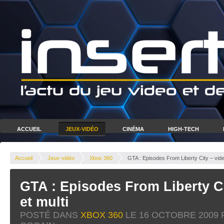
ACCUEIL
JEUX-VIDÉO
CINÉMA
HIGH-TECH
Accueil
Jeux-vidéo
Xbox 360
GTA : Episodes From Liberty City – vide
GTA : Episodes From Liberty Ci
et multi
POSTÉ DANS
XBOX 360
LE
16 OCTOBRE 2009