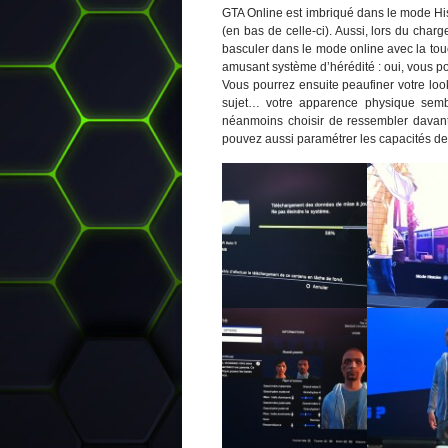
GTA Online est imbriqué dans le mode His
(en bas de celle-ci). Aussi, lors du cha
basculer dans le mode online avec la tou
amusant système d’hérédité : oui, vous p
Vous pourrez ensuite peaufiner votre loo
sujet… votre apparence physique semb
néanmoins choisir de ressembler davan
pouvez aussi paramétrer les capacités de 