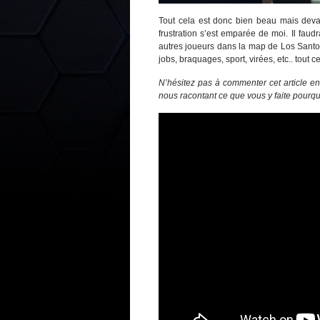
Tout cela est donc bien beau mais devan
frustration s’est emparée de moi. Il fau
autres joueurs dans la map de Los Santos
jobs, braquages, sport, virées, etc.. tout 
N’hésitez pas à commenter cet article e
nous racontant ce que vous y faite pourqu