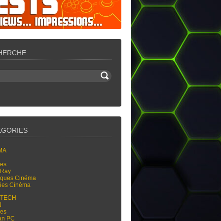
HERCHE
ÉGORIES
MA
res
-Ray
tiques Cinéma
ties Cinéma
-TECH
N
res
an PC