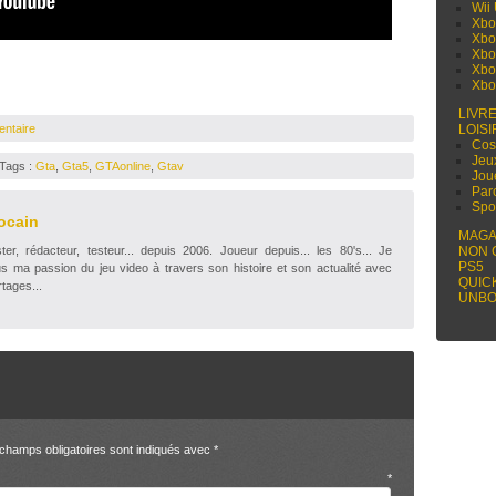
Wii
Xbo
Xbo
Xbo
Xbo
Xbo
LIVR
entaire
LOISI
Cos
Jeu
 Tags :
Gta
,
Gta5
,
GTAonline
,
Gtav
Jou
Par
Spo
ocain
MAGA
r, rédacteur, testeur... depuis 2006. Joueur depuis... les 80's... Je
NON 
PS5
s ma passion du jeu video à travers son histoire et son actualité avec
QUIC
tages...
UNBO
champs obligatoires sont indiqués avec
*
entaire
*