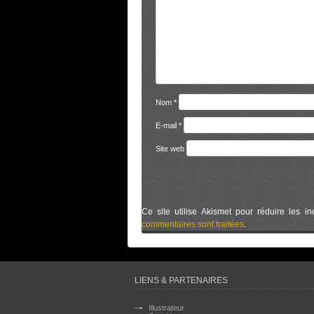
Nom
*
E-mail
*
Site web
Ce site utilise Akismet pour réduire les in
commentaires sont traitées
.
LIENS & PARTENAIRES
Illustrateur