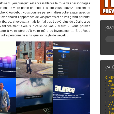
toire du jeu puisqu’il est accessible via la roue des personnages
rgement de votre partie en mode Histoire vous pouvez directement
che X. Au début, vous pourrez personnaliser votre avatar avec un
ouvez choisir l’apparence de vos parents et de vos grand-parents!
k (barbe, cheveux…) mais je n’ai pas trouvé plus de détails à ce
lant vraiment axée sur celle de vos « vieux ». Vous pouvez
REC
tage à votre père qu’à votre mère ou inversement… Bref. Vous
votre personnage ainsi que son style de vie, etc..
CAT
CINÉ
4K
Aut
Blu
Cri
Sor
HIGH
AP
Aut
Ecr