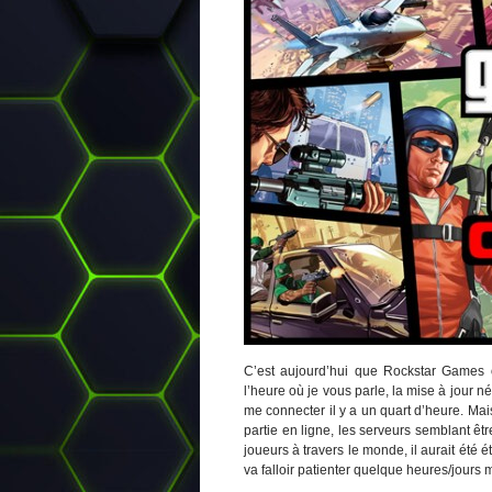
C’est aujourd’hui que Rockstar Games
l’heure où je vous parle, la mise à jour n
me connecter il y a un quart d’heure. M
partie en ligne, les serveurs semblant ê
joueurs à travers le monde, il aurait été 
va falloir patienter quelque heures/jours 