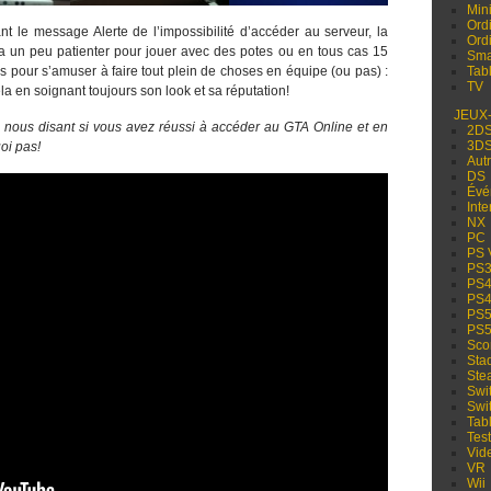
Min
Ord
t le message Alerte de l’impossibilité d’accéder au serveur, la
Ord
dra un peu patienter pour jouer avec des potes ou en tous cas 15
Sma
 pour s’amuser à faire tout plein de choses en équipe (ou pas) :
Tabl
TV
cela en soignant toujours son look et sa réputation!
JEUX
n nous disant si vous avez réussi à accéder au GTA Online et en
2D
3D
oi pas!
Aut
DS
Évé
Inte
NX
PC
PS 
PS
PS
PS
PS
PS
Sco
Sta
Ste
Swi
Swi
Tabl
Test
Vid
VR
Wii