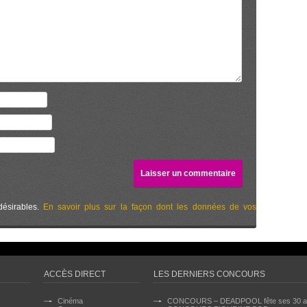
désirables.
En savoir plus sur la façon dont les données de vos
ACCÈS DIRECT
LES DERNIERS CONCOURS
Cinéma
CONCOURS – DEADPOOL fête ses 30 a