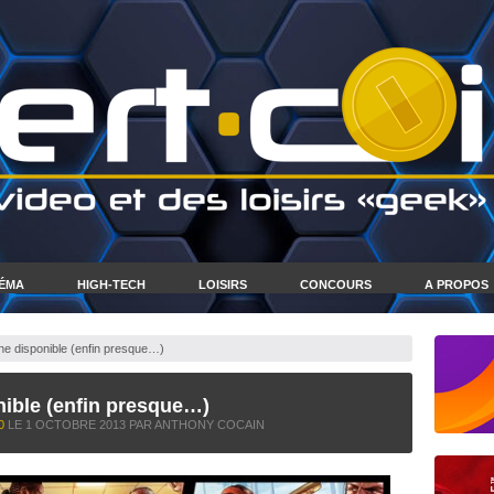
NÉMA
HIGH-TECH
LOISIRS
CONCOURS
A PROPOS
ne disponible (enfin presque…)
nible (enfin presque…)
0
LE
1 OCTOBRE 2013
PAR ANTHONY COCAIN