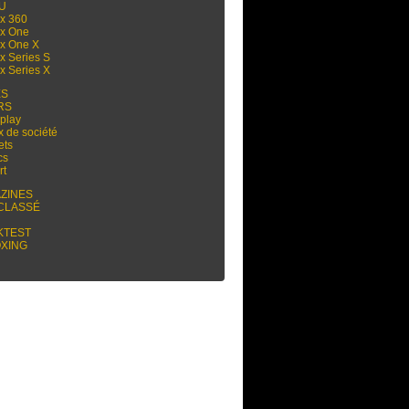
 U
x 360
x One
x One X
x Series S
x Series X
ES
RS
play
x de société
ets
cs
rt
ZINES
CLASSÉ
KTEST
XING