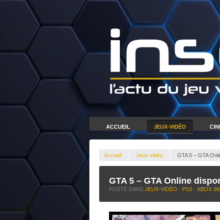
ACCUEIL
JEUX-VIDÉO
CI
Accueil
Jeux-vidéo
GTA 5 – GTA Onli
GTA 5 – GTA Online dispo
POSTÉ DANS
JEUX-VIDÉO
-
PS3
-
XBOX 36