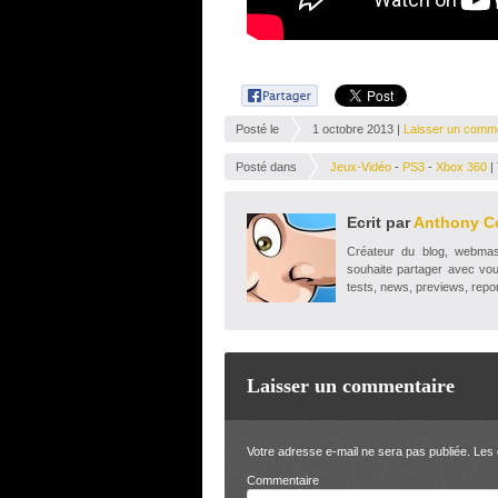
Posté le
1 octobre 2013 |
Laisser un comm
Posté dans
Jeux-Vidéo
-
PS3
-
Xbox 360
|
Ecrit par
Anthony C
Créateur du blog, webmaste
souhaite partager avec vou
tests, news, previews, repor
Laisser un commentaire
Votre adresse e-mail ne sera pas publiée.
Les 
Comm