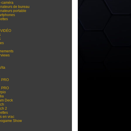
i-caméra
inateurs de bureau
inateurs portable
rtphones
ettes
-VIDÉO
S
S
res
nements
rviews
Vita
3
4
4 PRO
5
5 PRO
rpio
dia
am Deck
tch
tch 2
ettes
s en vrac
eogame Show