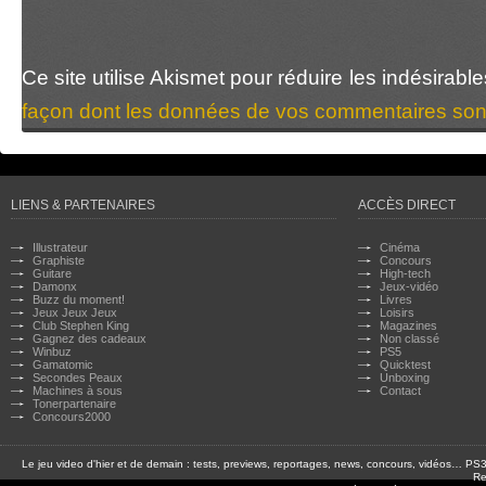
Ce site utilise Akismet pour réduire les indésirabl
façon dont les données de vos commentaires sont
LIENS & PARTENAIRES
ACCÈS DIRECT
Illustrateur
Cinéma
Graphiste
Concours
Guitare
High-tech
Damonx
Jeux-vidéo
Buzz du moment!
Livres
Jeux Jeux Jeux
Loisirs
Club Stephen King
Magazines
Gagnez des cadeaux
Non classé
Winbuz
PS5
Gamatomic
Quicktest
Secondes Peaux
Unboxing
Machines à sous
Contact
Tonerpartenaire
Concours2000
Le jeu video d'hier et de demain : tests, previews, reportages, news, concours, vidéos… P
Re