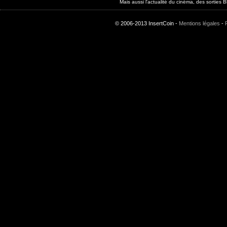
Mais aussi l'actualité du cinéma, des sorties
© 2006-2013 InsertCoin -
Mentions légales
-