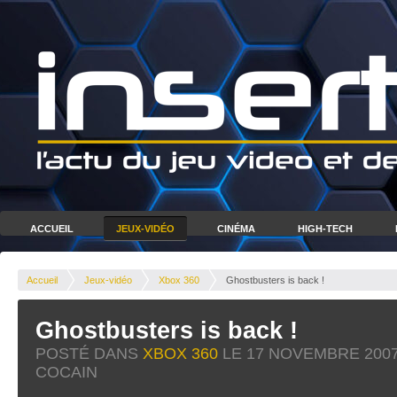
ACCUEIL
JEUX-VIDÉO
CINÉMA
HIGH-TECH
Accueil
Jeux-vidéo
Xbox 360
Ghostbusters is back !
Ghostbusters is back !
POSTÉ DANS
XBOX 360
LE
17 NOVEMBRE 200
COCAIN