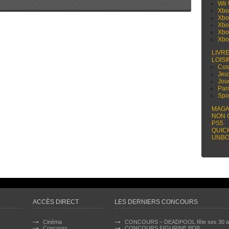
Wii
Xbo
Xbo
Xbo
Xbo
Xbo
LIVR
LOISI
Cos
Jeu
Jou
Par
Spo
MAGA
NON 
PS5
QUIC
UNBO
ACCÈS DIRECT
LES DERNIERS CONCOURS
Cinéma
CONCOURS – DEADPOOL fête ses 30 a
Concours
CONCOURS FIGURINE POP