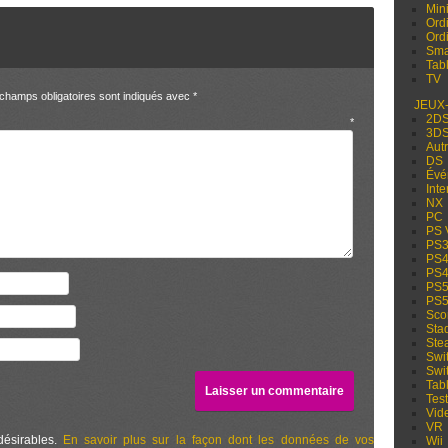
Min
Ord
Ord
Sma
Tabl
TV
champs obligatoires sont indiqués avec
*
JEUX
2D
entaire
*
3D
Aut
DS
Évé
Inte
NX
PC
PS 
PS
PS
PS
PS
PS
Sco
Sta
Ste
Swi
Swi
Tabl
Test
Vid
VR
désirables.
En savoir plus sur la façon dont les données de vos
Wii