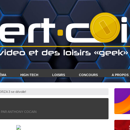
NÉMA
HIGH-TECH
LOISIRS
CONCOURS
A PROPOS
RZA 3 se dévoile!
PAR ANTHONY COCAIN