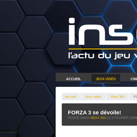
ACCUEIL
JEUX-VIDÉO
CI
Accueil
Jeux-vidéo
Xbox 360
FO
FORZA 3 se dévoile!
POSTÉ DANS
XBOX 360
LE
6 FÉVRIER 2009