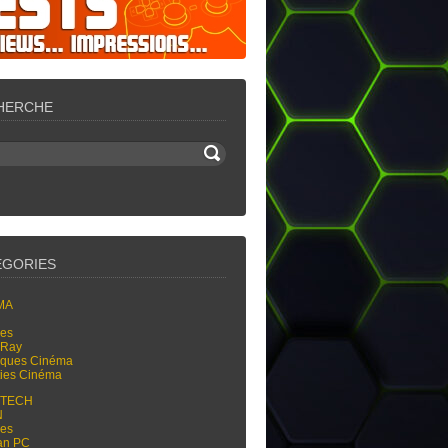
HERCHE
ÉGORIES
MA
res
-Ray
tiques Cinéma
ties Cinéma
-TECH
N
res
an PC