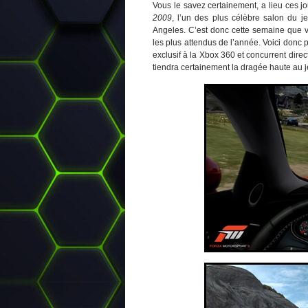
Vous le savez certainement, a lieu ces jo
2009
, l’un des plus célèbre salon du j
Angeles. C’est donc cette semaine que vo
les plus attendus de l’année. Voici donc
exclusif à la Xbox 360 et concurrent dire
tiendra certainement la dragée haute au