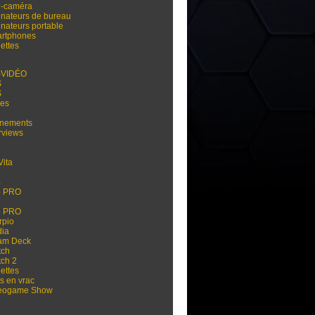
i-caméra
inateurs de bureau
inateurs portable
rtphones
ettes
-VIDÉO
S
S
res
nements
rviews
Vita
3
4
4 PRO
5
5 PRO
rpio
dia
am Deck
tch
tch 2
ettes
s en vrac
eogame Show