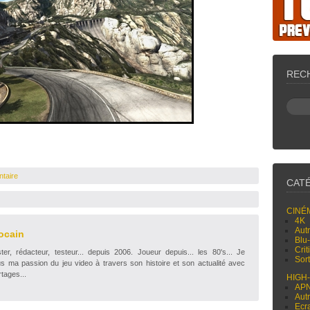
REC
taire
CAT
CINÉ
4K
Aut
ocain
Blu
Cri
r, rédacteur, testeur... depuis 2006. Joueur depuis... les 80's... Je
Sor
s ma passion du jeu video à travers son histoire et son actualité avec
tages...
HIGH
AP
Aut
Ecr