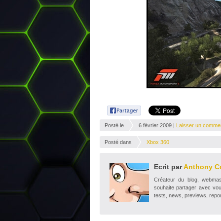
Posté le
6 février 2009 |
Laisser un commen
Posté dans
Xbox 360
Ecrit par
Anthony C
Créateur du blog, webmaste
souhaite partager avec vou
tests, news, previews, repor