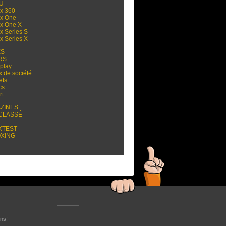
 U
x 360
x One
x One X
x Series S
x Series X
ES
RS
play
x de société
ets
cs
rt
ZINES
CLASSÉ
KTEST
XING
ns!