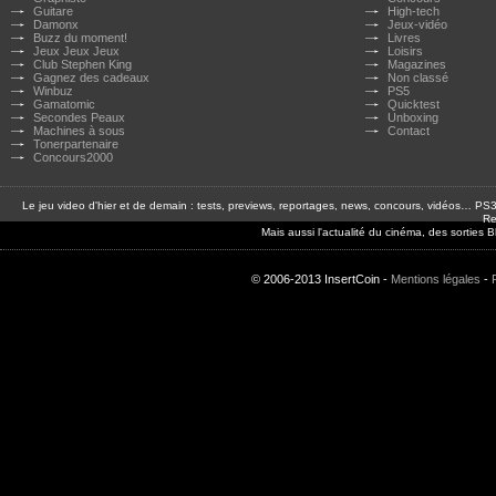
Guitare
High-tech
Damonx
Jeux-vidéo
Buzz du moment!
Livres
Jeux Jeux Jeux
Loisirs
Club Stephen King
Magazines
Gagnez des cadeaux
Non classé
Winbuz
PS5
Gamatomic
Quicktest
Secondes Peaux
Unboxing
Machines à sous
Contact
Tonerpartenaire
Concours2000
Le jeu video d'hier et de demain : tests, previews, reportages, news, concours, vidéos… P
Re
Mais aussi l'actualité du cinéma, des sorties
© 2006-2013 InsertCoin -
Mentions légales
-