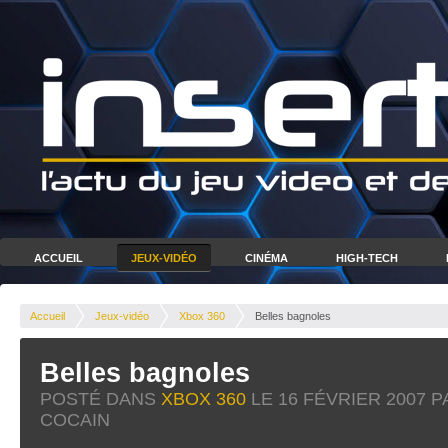
ACCUEIL
JEUX-VIDÉO
CINÉMA
HIGH-TECH
Accueil
Jeux-vidéo
Xbox 360
Belles bagnoles
Belles bagnoles
POSTÉ DANS
XBOX 360
LE
16 FÉVRIER 2007
P
COCAIN