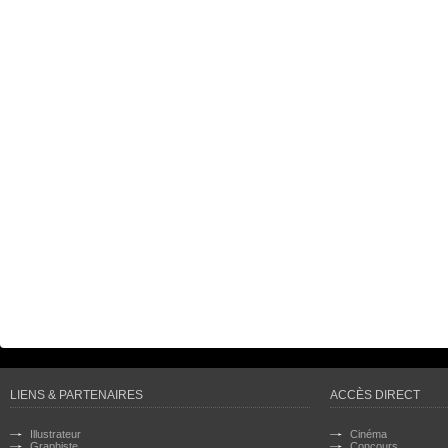
LIENS & PARTENAIRES
ACCÈS DIRECT
Illustrateur
Cinéma
Graphiste
Concours