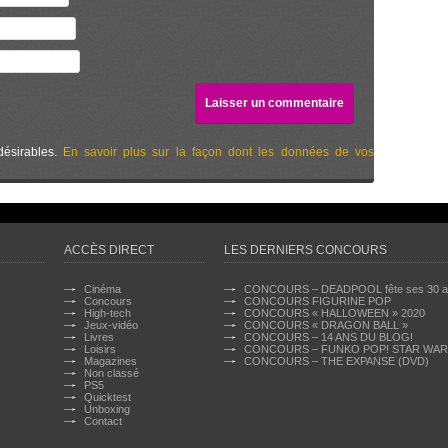
désirables.
En savoir plus sur la façon dont les données de vos
ACCÈS DIRECT
LES DERNIERS CONCOURS
Cinéma
CONCOURS – DEADPOOL fête ses 30 a
Concours
CONCOURS FIGURINE POP
High-tech
CONCOURS « HALLOWEEN » 2020
Jeux-vidéo
CONCOURS « DRAGON BALL »
Livres
CONCOURS – 14 ANS DU BLOG!
Loisirs
CONCOURS – FUNKO POP! STAR WA
Magazines
CONCOURS – THE EXPANSE (DVD)
Non classé
PS5
Quicktest
Unboxing
Contact