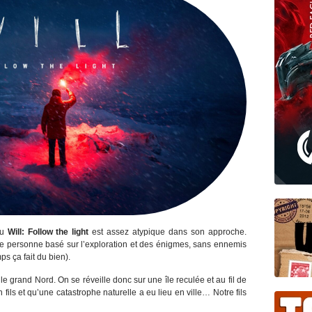
eu
Will: Follow the light
est assez atypique dans son approche.
re personne basé sur l’exploration et des énigmes, sans ennemis
s ça fait du bien).
e grand Nord. On se réveille donc sur une île reculée et au fil de
ils et qu’une catastrophe naturelle a eu lieu en ville… Notre fils