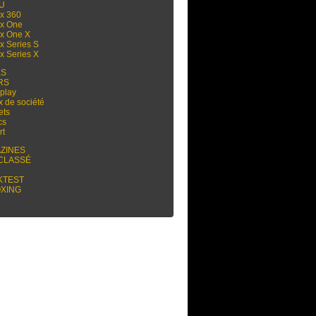
 U
x 360
x One
x One X
x Series S
x Series X
ES
RS
play
x de société
ets
cs
rt
ZINES
CLASSÉ
KTEST
XING