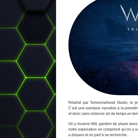
Réalisé par Tomorrowhead Studio, le j
C’est une aventure narrative à la premiè
et donc sans violence (et de temps en temp
On y incarne Will, gardien de phare dans l
notre exploration on comprend qu’on a un f
a disparu et on part à sa recherche…