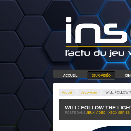
ACCUEIL
JEUX-VIDÉO
CI
Accueil
Jeux-vidéo
WILL: FOLLOW THE
WILL: FOLLOW THE LIGHT –
POSTÉ DANS
JEUX-VIDÉO
-
XBOX SERIES 