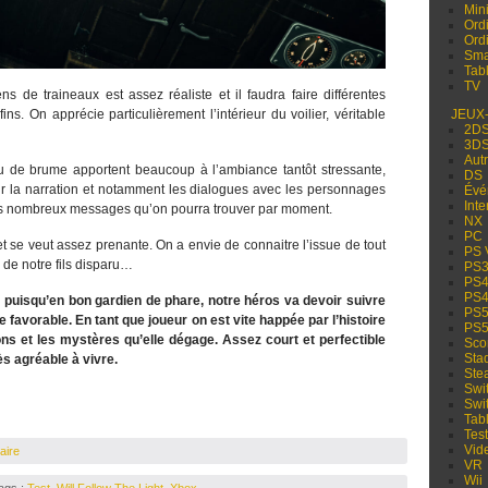
Min
Ord
Ord
Sma
Tabl
TV
ns de traineaux est assez réaliste et il faudra faire différentes
ns. On apprécie particulièrement l’intérieur du voilier, véritable
JEUX
2D
3D
Aut
ou de brume apportent beaucoup à l’ambiance tantôt stressante,
DS
sur la narration et notamment les dialogues avec les personnages
Évé
Inte
les nombreux messages qu’on pourra trouver par moment.
NX
PC
t et se veut assez prenante. On a envie de connaitre l’issue de tout
PS 
e de notre fils disparu…
PS
PS
PS
om puisqu’en bon gardien de phare, notre héros va devoir suivre
PS
e favorable. En tant que joueur on est vite happée par l’histoire
PS
ons et les mystères qu’elle dégage. Assez court et perfectible
Sco
Sta
ès agréable à vivre.
Ste
Swi
Swi
Tabl
Test
Vid
aire
VR
Wii
Tags :
Test
,
Will Follow The Light
,
Xbox