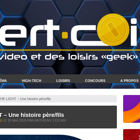
NÉMA
HIGH-TECH
LOISIRS
CONCOURS
A PROPOS
 LIGHT – Une histoire père/fils
 Une histoire père/fils
S
LE
30 MAI 2026
PAR ANTHONY COCAIN