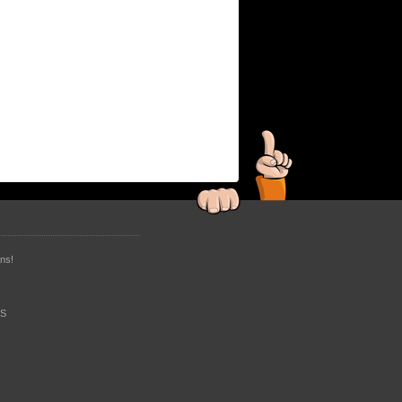
ns!
RS