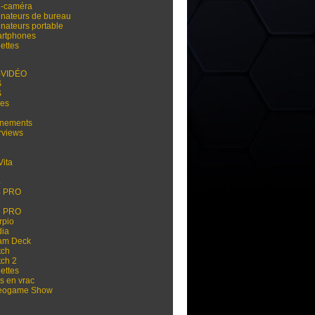
i-caméra
inateurs de bureau
inateurs portable
rtphones
ettes
-VIDÉO
S
S
res
nements
rviews
Vita
3
4
4 PRO
5
5 PRO
rpio
dia
am Deck
tch
tch 2
ettes
s en vrac
eogame Show