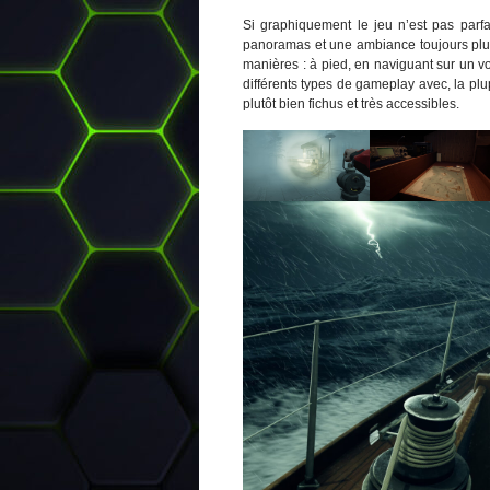
Si graphiquement le jeu n’est pas parf
panoramas et une ambiance toujours plutô
manières : à pied, en naviguant sur un voi
différents types de gameplay avec, la plu
plutôt bien fichus et très accessibles.