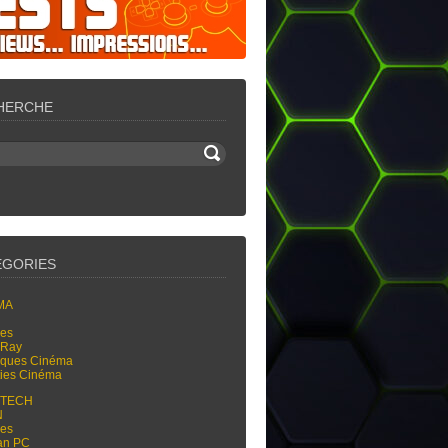
HERCHE
ÉGORIES
MA
res
-Ray
tiques Cinéma
ties Cinéma
-TECH
N
res
an PC