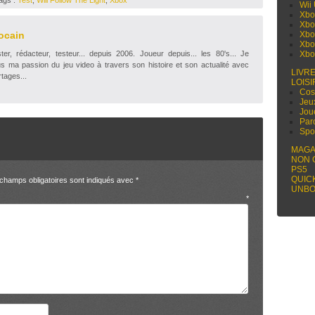
Wii
Xbo
Xbo
ocain
Xbo
Xbo
r, rédacteur, testeur... depuis 2006. Joueur depuis... les 80's... Je
Xbo
s ma passion du jeu video à travers son histoire et son actualité avec
LIVR
tages...
LOISI
Cos
Jeu
Jou
Par
Spo
MAGA
NON 
PS5
QUIC
champs obligatoires sont indiqués avec
*
UNBO
entaire
*