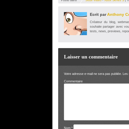
Ecrit par
Anthony C
Créateur du blog, webmaste
souhaite partager avec vou
tests, news, previews, repor
Laisser un commentaire
Votre adresse e-mail ne sera pas publiée.
Les 
Comm
Nom
*