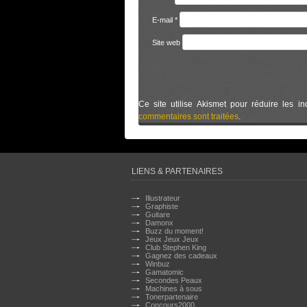
E-mail
*
Site web
Ce site utilise Akismet pour réduire les in
commentaires sont traitées
.
LIENS & PARTENAIRES
Illustrateur
Graphiste
Guitare
Damonx
Buzz du moment!
Jeux Jeux Jeux
Club Stephen King
Gagnez des cadeaux
Winbuz
Gamatomic
Secondes Peaux
Machines à sous
Tonerpartenaire
Concours2000