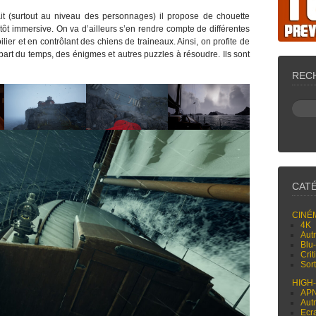
ait (surtout au niveau des personnages) il propose de chouette
t immersive. On va d’ailleurs s’en rendre compte de différentes
lier et en contrôlant des chiens de traineaux. Ainsi, on profite de
part du temps, des énigmes et autres puzzles à résoudre. Ils sont
REC
CAT
CINÉ
4K
Aut
Blu
Cri
Sor
HIGH
AP
Aut
Ecr