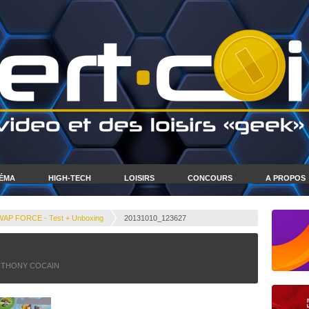
NÉMA
HIGH-TECH
LOISIRS
CONCOURS
A PROPOS
P FORCE - Test + Unboxing
20131010_123627
NTHONY COCAIN