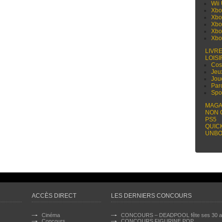
Wii
Xbo
Xbo
Xbo
Xbo
Xbo
LIVR
LOISI
Cos
Jeu
Jou
Par
Spo
MAGA
NON 
PS5
QUIC
UNBO
ACCÈS DIRECT
LES DERNIERS CONCOURS
Cinéma
CONCOURS – DEADPOOL fête ses 30 a
Concours
CONCOURS FIGURINE POP