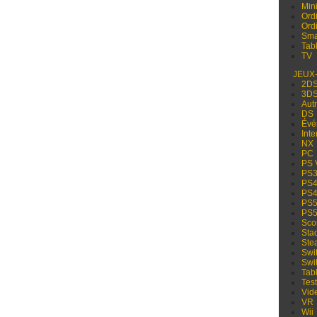
Min
Ord
Ord
Sma
Tabl
TV
JEUX
2D
3D
Aut
DS
Évé
Inte
NX
PC
PS 
PS
PS
PS
PS
PS
Sco
Sta
Ste
Swi
Swi
Tabl
Test
Vid
VR
Wii