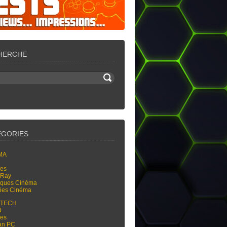
HERCHE
ÉGORIES
MA
res
-Ray
tiques Cinéma
ties Cinéma
-TECH
N
res
an PC