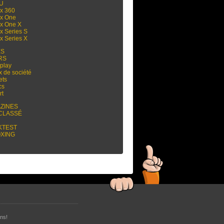
 U
x 360
x One
x One X
x Series S
x Series X
ES
RS
play
x de société
ets
cs
rt
ZINES
CLASSÉ
KTEST
XING
ns!