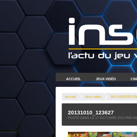
ACCUEIL
JEUX-VIDÉO
CI
Accueil
Jeux-vidéo
SKYLANDERS SWA
20131010_123627
POSTÉ DANS LE
17 OCTOBRE 2013
PAR A