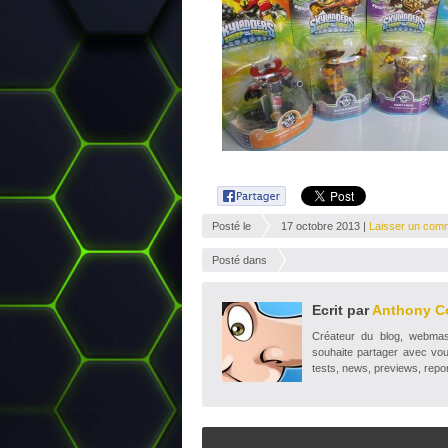
Posté le
17 octobre 2013 |
Laisser un com
Posté dans
Ecrit par
Anthony C
Créateur du blog, webmaste
souhaite partager avec vou
tests, news, previews, repor