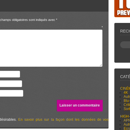
champs obligatoires sont indiqués avec
*
entaire
*
REC
CAT
CINÉ
4K
Aut
Blu
Cri
Sor
HIGH
désirables.
En savoir plus sur la façon dont les données de vos
AP
Aut
Ecr