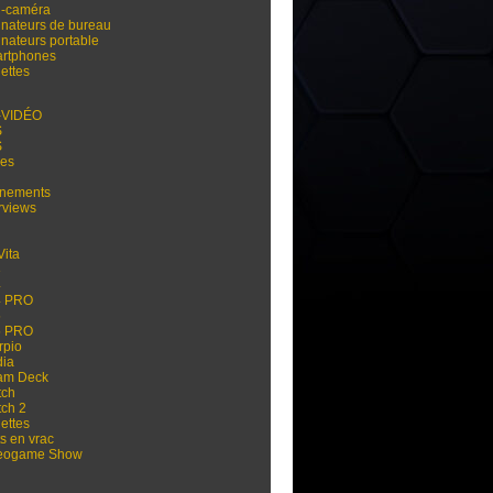
i-caméra
inateurs de bureau
inateurs portable
rtphones
ettes
-VIDÉO
S
S
res
nements
rviews
Vita
3
4
4 PRO
5
5 PRO
rpio
dia
am Deck
tch
tch 2
ettes
s en vrac
eogame Show