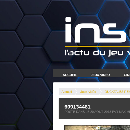
ACCUEIL
JEUX-VIDÉO
CI
Accueil
Jeux-vidéo
DUCKTALES REMA
609134481
POSTÉ DANS LE
20 AOÛT 2013
PAR MAXIM