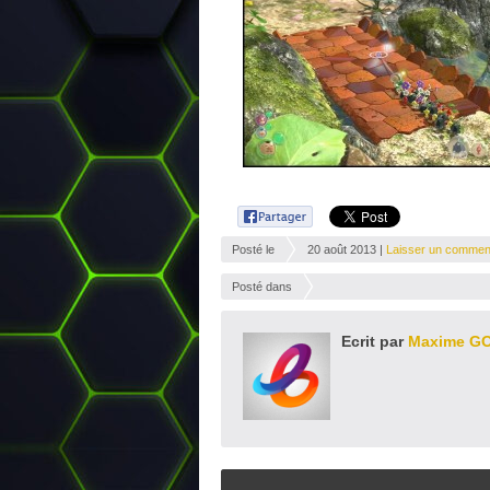
Posté le
20 août 2013 |
Laisser un commen
Posté dans
Ecrit par
Maxime G