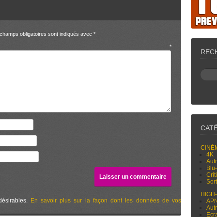
champs obligatoires sont indiqués avec
*
entaire
*
REC
CAT
CINÉ
4K
Aut
Blu
Cri
Sor
HIGH
désirables.
En savoir plus sur la façon dont les données de vos
AP
Aut
Ecr