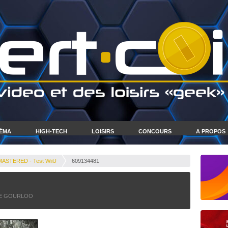
NÉMA
HIGH-TECH
LOISIRS
CONCOURS
A PROPOS
STERED - Test WiiU
609134481
E GOURLOO