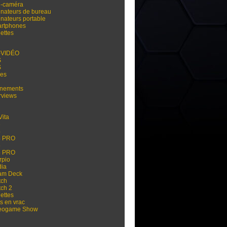
i-caméra
inateurs de bureau
inateurs portable
rtphones
ettes
-VIDÉO
S
S
res
nements
rviews
Vita
3
4
4 PRO
5
5 PRO
rpio
dia
am Deck
tch
tch 2
ettes
s en vrac
eogame Show