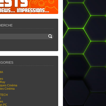
HERCHE
ÉGORIES
MA
res
-Ray
tiques Cinéma
ties Cinéma
-TECH
N
res
an PC