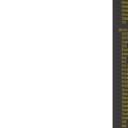
Min
Ord
Ord
Sma
Tabl
TV
JEUX
2D
3D
Aut
DS
Évé
Inte
NX
PC
PS 
PS
PS
PS
PS
PS
Sco
Sta
Ste
Swi
Swi
Tabl
Test
Vid
VR
Wii