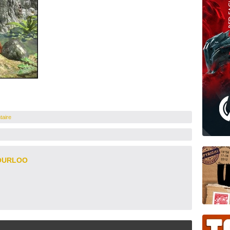
taire
OURLOO