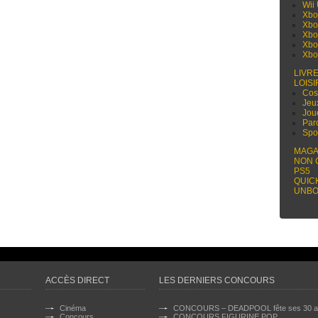
Wii
Xbo
Xbo
Xbo
Xbo
Xbo
LIVR
LOISI
Cos
Jeu
Jou
Par
Spo
MAGA
NON 
PS5
QUIC
UNBO
ACCÈS DIRECT
LES DERNIERS CONCOURS
Cinéma
CONCOURS – DEADPOOL fête ses 30 a
Concours
CONCOURS FIGURINE POP