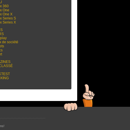
 U
x 360
x One
x One X
x Series S
x Series X
ES
RS
play
x de société
ets
cs
rt
ZINES
CLASSÉ
KTEST
XING
ns!