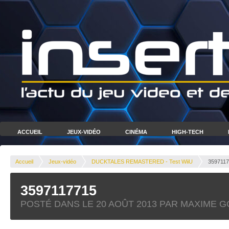
ACCUEIL
JEUX-VIDÉO
CINÉMA
HIGH-TECH
Accueil
Jeux-vidéo
DUCKTALES REMASTERED - Test WiiU
359711
3597117715
POSTÉ DANS LE
20 AOÛT 2013
PAR MAXIME 