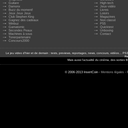
Guitare
High-tech
Damonx
Jeux-vidéo
Buzz du moment!
Livres
Jeux Jeux Jeux
Loisirs
Club Stephen King
Magazines
Gagnez des cadeaux
Non classé
Winbuz
PS5
Gamatomic
Quicktest
Secondes Peaux
Unboxing
Machines à sous
Contact
Tonerpartenaire
Concours2000
Le jeu video d'hier et de demain : tests, previews, reportages, news, concours, vidéos… P
Re
Mais aussi l'actualité du cinéma, des sorties
© 2006-2013 InsertCoin -
Mentions légales
-