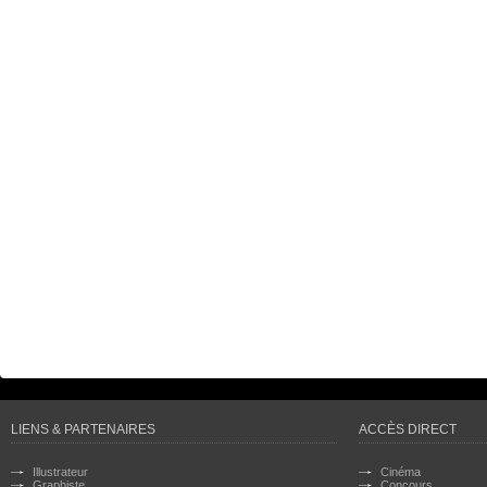
LIENS & PARTENAIRES
ACCÈS DIRECT
Illustrateur
Cinéma
Graphiste
Concours