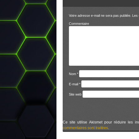
Votre adresse e-mail ne sera pas publiée.
Les 
Comm
Nom
*
E-mail
*
Site web
Ce site utilise Akismet pour réduire les in
commentaires sont traitées
.