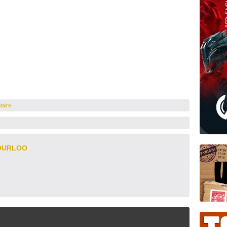
taire
OURLOO