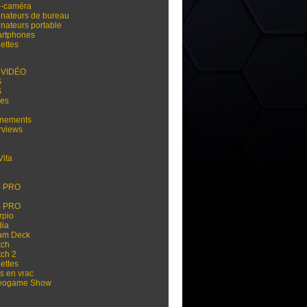
i-caméra
inateurs de bureau
inateurs portable
rtphones
ettes
-VIDÉO
S
S
res
nements
rviews
Vita
3
4
4 PRO
5
5 PRO
rpio
dia
am Deck
tch
tch 2
ettes
s en vrac
eogame Show