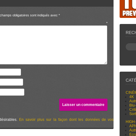
champs obligatoires sont indiqués avec
*
entaire
*
REC
CAT
CINÉ
4K
Aut
Blu
Cri
Sor
désirables.
En savoir plus sur la façon dont les données de vos
HIGH
AP
Aut
Ecr