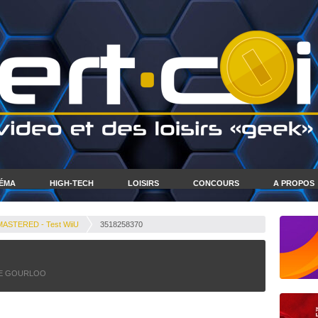
NÉMA
HIGH-TECH
LOISIRS
CONCOURS
A PROPOS
STERED - Test WiiU
3518258370
E GOURLOO