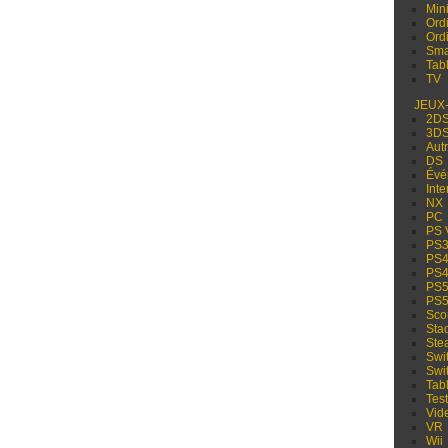
Min
Ord
Ord
Sma
Tabl
TV
JEUX
2D
3D
Aut
DS
Évé
Inte
NX
PC
PS 
PS
PS
PS
PS
PS
Sco
Sta
Ste
Swi
Swi
Tabl
Test
Vid
VR
Wii