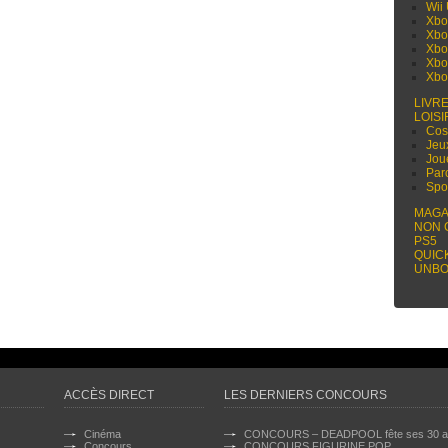
Wii
Xbo
Xbo
Xbo
Xbo
Xbo
LIVR
LOISI
Cos
Jeu
Jou
Par
Spo
MAGA
NON 
PS5
QUIC
UNBO
ACCÈS DIRECT
LES DERNIERS CONCOURS
Cinéma
CONCOURS – DEADPOOL fête ses 30 a
Concours
CONCOURS FIGURINE POP