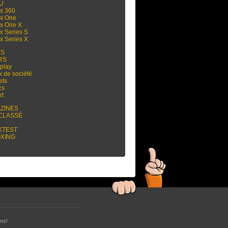
 U
x 360
x One
x One X
x Series S
x Series X
ES
RS
play
x de société
ets
cs
rt
ZINES
CLASSÉ
KTEST
XING
ns!