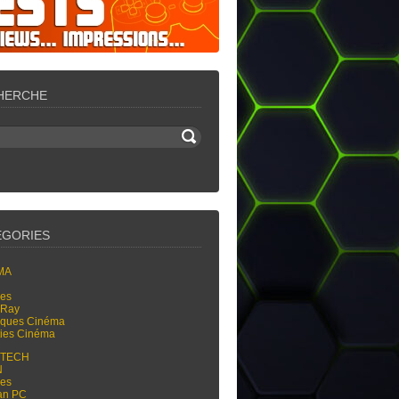
HERCHE
ÉGORIES
MA
res
-Ray
tiques Cinéma
ties Cinéma
-TECH
N
res
an PC