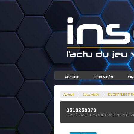
ACCUEIL
JEUX-VIDÉO
CI
Accueil
Jeux-vidéo
DUCKTALES REMA
3518258370
POSTÉ DANS LE
20 AOÛT 2013
PAR MAXIM