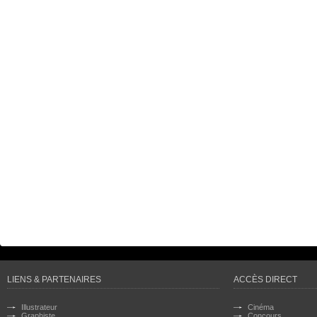
LIENS & PARTENAIRES
ACCÈS DIRECT
Illustrateur
Cinéma
Graphiste
Concours