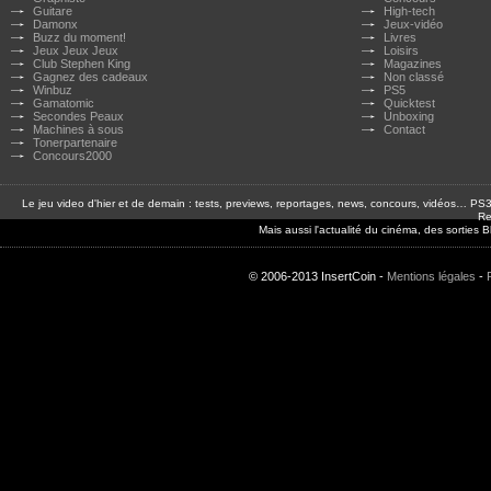
Guitare
High-tech
Damonx
Jeux-vidéo
Buzz du moment!
Livres
Jeux Jeux Jeux
Loisirs
Club Stephen King
Magazines
Gagnez des cadeaux
Non classé
Winbuz
PS5
Gamatomic
Quicktest
Secondes Peaux
Unboxing
Machines à sous
Contact
Tonerpartenaire
Concours2000
Le jeu video d'hier et de demain : tests, previews, reportages, news, concours, vidéos… P
Re
Mais aussi l'actualité du cinéma, des sorties
© 2006-2013 InsertCoin -
Mentions légales
-