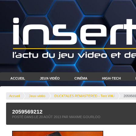
ACCUEIL
JEUX-VIDÉO
CINÉMA
HIGH-TECH
Accueil
Jeux-vidéo
DUCKTALES REMASTERED - Test WiiU
205956
2059569212
POSTÉ DANS LE
20 AOÛT 2013
PAR MAXIME GOURLOO