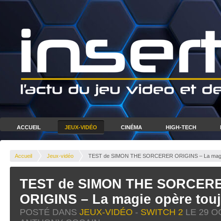
ACCUEIL
JEUX-VIDÉO
CINÉMA
HIGH-TECH
Accueil
Jeux-vidéo
TEST de SIMON THE SORCERER ORIGINS – La magie 
TEST de SIMON THE SORCER
ORIGINS – La magie opère touj
POSTÉ DANS
JEUX-VIDÉO
-
SWITCH 2
LE
29 O