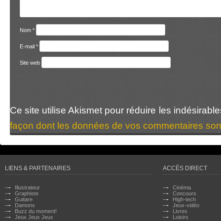
Nom
*
E-mail
*
Site web
Ce site utilise Akismet pour réduire les indésirabl
façon dont les données de vos commentaires sont
LIENS & PARTENAIRES
ACCÈS DIRECT
Illustrateur
Cinéma
Graphiste
Concours
Guitare
High-tech
Damonx
Jeux-vidéo
Buzz du moment!
Livres
Jeux Jeux Jeux
Loisirs