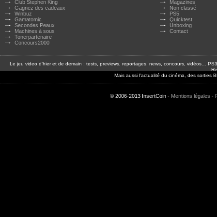
Club Stephen King
Magazines
Gagnez des cadeaux
Non classé
Winbuz
PS5
Gamatomic
Quicktest
Secondes Peaux
Unboxing
Machines à sous
Contact
Tonerpartenaire
Concours2000
Le jeu video d'hier et de demain : tests, previews, reportages, news, concours, vidéos… P
Re
Mais aussi l'actualité du cinéma, des sorties
© 2006-2013 InsertCoin -
Mentions légales
-