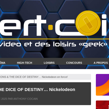
NÉMA
HIGH-TECH
LOISIRS
CONCOURS
A PROPOS
ONS & THE DICE OF DESTINY… Nickelodeon en force!
HE DICE OF DESTINY… Nickelodeon
 2025
PAR ANTHONY COCAIN