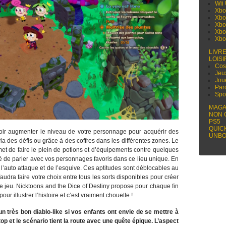
Wii
Xbo
Xbo
Xbo
Xbo
Xbo
LIVR
LOISI
Cos
Jeu
Jou
Par
Spo
MAGA
NON 
PS5
QUIC
oir augmenter le niveau de votre personnage pour acquérir des
UNBO
ia des défis ou grâce à des coffres dans les différentes zones. Le
et de faire le plein de potions et d’équipements contre quelques
ité de parler avec vos personnages favoris dans ce lieu unique. En
 l’auto attaque et de l’esquive. Ces aptitudes sont déblocables au
faudra faire votre choix entre tous les sorts disponibles pour créer
de jeu. Nicktoons and the Dice of Destiny propose pour chaque fin
r illustrer l’histoire et c’est vraiment chouette !
n très bon diablo-like si vos enfants ont envie de se mettre à
top et le scénario tient la route avec une quête épique. L’aspect