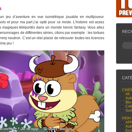
s
un jeu d’aventure en vue isométrique jouable en multijoueur.
solo et pour ma part j’ai opté pour ce mode. L’histoire est assez
ins magiques téléportés dans un monde heroïc fantasy. Vous allez
REC
 personnages de différentes séries, citons par exemple : les tortues
mmy neutron. C’est un réel plaisir de retrouver toutes les licences
ême jeu !
CAT
CINÉ
4K
Aut
Blu
Cri
Sor
HIGH
AP
Aut
Ecr