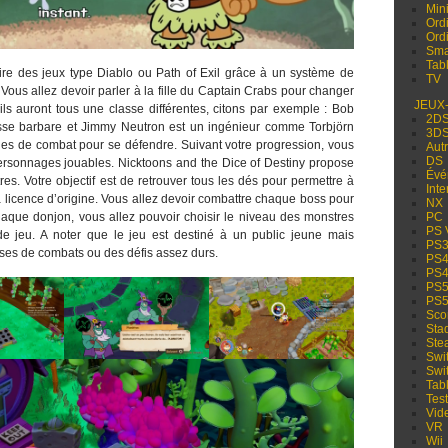
Min
Ord
Ord
Sma
Tabl
pire des jeux type Diablo ou Path of Exil grâce à un système de
TV
 Vous allez devoir parler à la fille du Captain Crabs pour changer
JEUX
 ils auront tous une classe différentes, citons par exemple : Bob
2D
asse barbare et Jimmy Neutron est un ingénieur comme Torbjörn
3D
les de combat pour se défendre. Suivant votre progression, vous
Aut
DS
personnages jouables. Nicktoons and the Dice of Destiny propose
Évé
es. Votre objectif est de retrouver tous les dés pour permettre à
Inte
licence d’origine. Vous allez devoir combattre chaque boss pour
NX
PC
que donjon, vous allez pouvoir choisir le niveau des monstres
PS 
e de jeu. A noter que le jeu est destiné à un public jeune mais
PS
ases de combats ou des défis assez durs.
PS
PS
PS
PS
Sco
Sta
Ste
Swi
Swi
Tabl
Test
Vid
VR
Wii