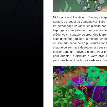
Nicktoons and the dice of Destiny s’ins
donjon, de loot et de gameplay similaire.
de personnage et varier les plaisirs car
l’éponge est un paladin, Sandy a la cl
d’Overwatch capable de créer des tourel
allez débloquer au fur et à mesure les 
un scénario découpé en plusieurs chapitr
chaque personnage de retourner dans sa 
passer dans un nouveau biome. Pour cha
pour adapter la difficulté à votre styl
personnellement j’ai trouvé certaines ph