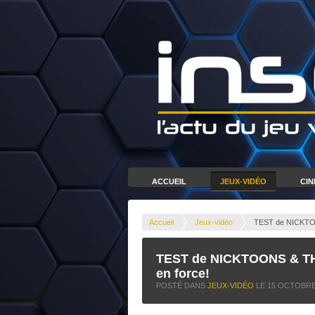
ACCUEIL
JEUX-VIDÉO
CI
Accueil
Jeux-vidéo
TEST de NICKTO
TEST de NICKTOONS & T
en force!
POSTÉ DANS
JEUX-VIDÉO
LE
15 OCTOBRE