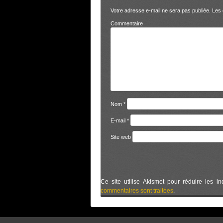
Votre adresse e-mail ne sera pas publiée.
Les 
Comm
Nom
*
E-mail
*
Site web
Ce site utilise Akismet pour réduire les in
commentaires sont traitées
.