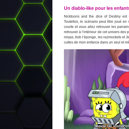
Un diablo-like pour les enfant
Nicktoons and the dice of Destiny est 
Toutefois, le scénario peut être joué en 
courte et vous allez retrouver les parra
retrouver à l’intérieur de cet univers des
ninjas, bob l’éponge, les razmockets et Ji
cultes de mon enfance dans un seul et m