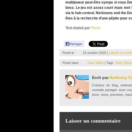
multijoueur peut-être sympa si vous êtes
boss. Le jeu est assez court mais met l
via le hub central. Nicktoons and the Dic
êtes à la recherche d’une pépite pour 
Test réalisé par
Pierre
Posté le
15 octobre 2025 |
Laisser un com
Posté dans
Jeux-Vidéo
| Tags :
Bob L'épo
Ecrit par
Anthony C
Créateur du blog, webmaste
souhaite partager avec vou
tests, news, previews, repor
Laisser un commentaire