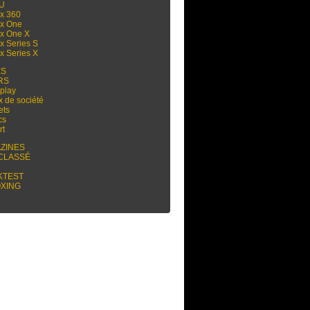
 U
x 360
x One
x One X
x Series S
x Series X
ES
RS
play
x de société
ets
cs
rt
ZINES
CLASSÉ
KTEST
XING