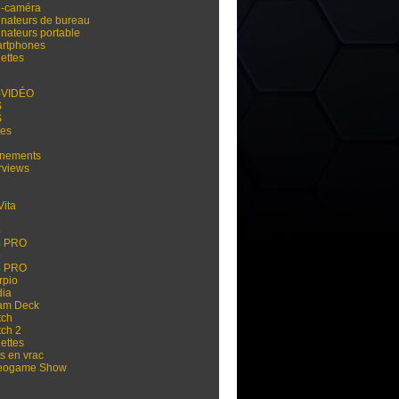
i-caméra
inateurs de bureau
inateurs portable
rtphones
ettes
-VIDÉO
S
S
res
nements
rviews
Vita
3
4
4 PRO
5
5 PRO
rpio
dia
am Deck
tch
tch 2
ettes
s en vrac
eogame Show