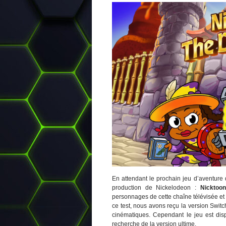
En attendant le prochain jeu d’aventure
production de Nickelodeon :
Nicktoo
personnages de cette chaîne télévisée et
ce test, nous avons reçu la version Swit
cinématiques. Cependant le jeu est dis
recherche de la version ultime.