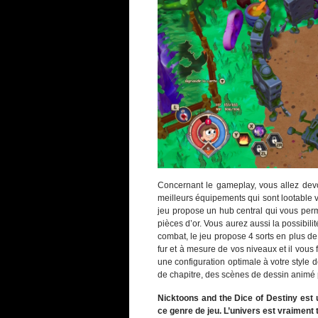
Concernant le gameplay, vous allez dev
meilleurs équipements qui sont lootable v
jeu propose un hub central qui vous perm
pièces d’or. Vous aurez aussi la possibil
combat, le jeu propose 4 sorts en plus de
fur et à mesure de vos niveaux et il vous 
une configuration optimale à votre style 
de chapitre, des scènes de dessin animé pou
Nicktoons and the Dice of Destiny est u
ce genre de jeu. L’univers est vraiment 