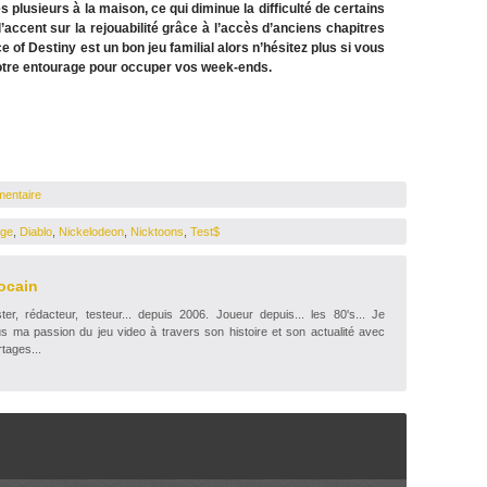
 plusieurs à la maison, ce qui diminue la difficulté de certains
’accent sur la rejouabilité grâce à l’accès d’anciens chapitres
e of Destiny est un bon jeu familial alors n’hésitez plus si vous
votre entourage pour occuper vos week-ends.
mentaire
nge
,
Diablo
,
Nickelodeon
,
Nicktoons
,
Test$
ocain
r, rédacteur, testeur... depuis 2006. Joueur depuis... les 80's... Je
s ma passion du jeu video à travers son histoire et son actualité avec
tages...