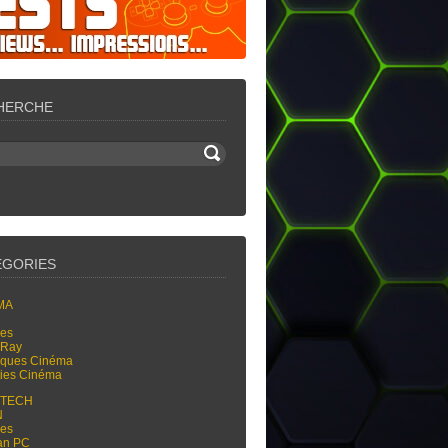
HERCHE
ÉGORIES
MA
res
-Ray
tiques Cinéma
ties Cinéma
-TECH
N
res
an PC