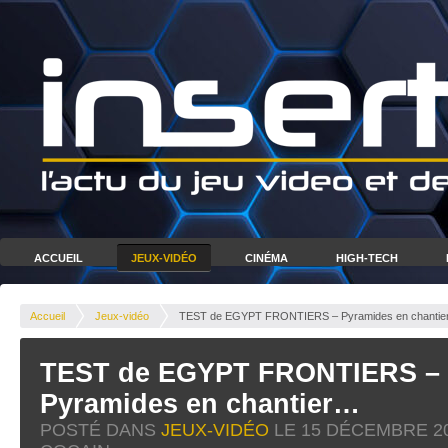
ACCUEIL
JEUX-VIDÉO
CINÉMA
HIGH-TECH
Accueil
Jeux-vidéo
TEST de EGYPT FRONTIERS – Pyramides en chanti
TEST de EGYPT FRONTIERS –
Pyramides en chantier…
POSTÉ DANS
JEUX-VIDÉO
LE
15 DÉCEMBRE 2