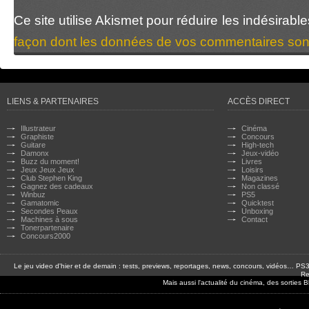
Ce site utilise Akismet pour réduire les indésirabl
façon dont les données de vos commentaires sont
LIENS & PARTENAIRES
ACCÈS DIRECT
Illustrateur
Cinéma
Graphiste
Concours
Guitare
High-tech
Damonx
Jeux-vidéo
Buzz du moment!
Livres
Jeux Jeux Jeux
Loisirs
Club Stephen King
Magazines
Gagnez des cadeaux
Non classé
Winbuz
PS5
Gamatomic
Quicktest
Secondes Peaux
Unboxing
Machines à sous
Contact
Tonerpartenaire
Concours2000
Le jeu video d'hier et de demain : tests, previews, reportages, news, concours, vidéos… P
Re
Mais aussi l'actualité du cinéma, des sorties