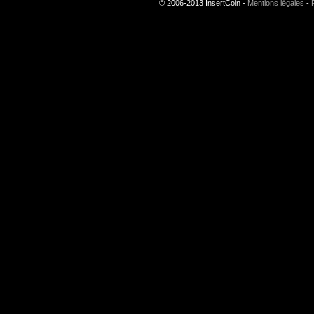
© 2006-2013 InsertCoin -
Mentions légales
-