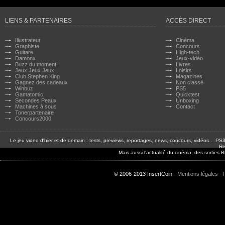
LIENS & PARTENAIRES
ACCÈS DIRECT
Illustrateur
Cinéma
Graphiste
Concours
Guitare
High-tech
Damonx
Jeux-vidéo
Buzz du moment!
Livres
Jeux Jeux Jeux
Loisirs
Club Stephen King
Magazines
Gagnez des cadeaux
Non classé
Winbuz
PS5
Gamatomic
Quicktest
Secondes Peaux
Unboxing
Machines à sous
Contact
Tonerpartenaire
Concours2000
Le jeu video d'hier et de demain : tests, previews, reportages, news, concours, vidéos… P
Re
Mais aussi l'actualité du cinéma, des sorties
© 2006-2013 InsertCoin -
Mentions légales
-