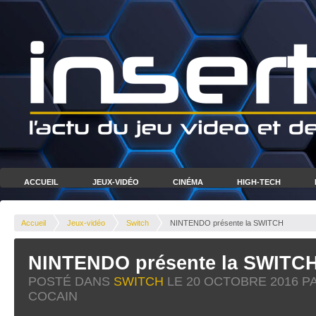
ACCUEIL
JEUX-VIDÉO
CINÉMA
HIGH-TECH
Accueil
Jeux-vidéo
Switch
NINTENDO présente la SWITCH
NINTENDO présente la SWITC
POSTÉ DANS
SWITCH
LE
20 OCTOBRE 2016
PA
COCAIN