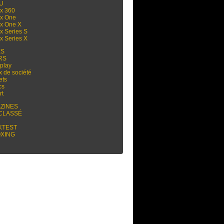
 U
x 360
x One
x One X
x Series S
x Series X
ES
RS
play
x de société
ets
cs
rt
ZINES
CLASSÉ
KTEST
XING