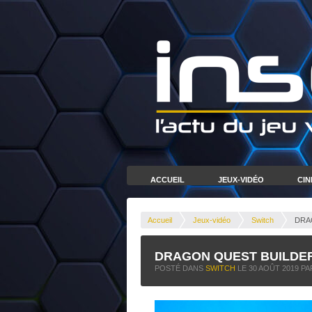
ACCUEIL
JEUX-VIDÉO
CI
Accueil
Jeux-vidéo
Switch
DRAG
DRAGON QUEST BUILDERS 
POSTÉ DANS
SWITCH
LE
30 AOÛT 2019
PA