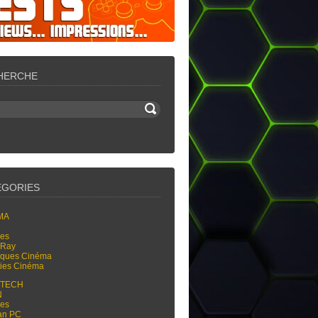
HERCHE
ÉGORIES
MA
res
-Ray
tiques Cinéma
ties Cinéma
-TECH
N
res
an PC