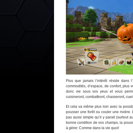
Plus que jamais l’intérêt réside dans 
commodités, d’espace, de confort, plus 
donc vie sous vos yeux et vous permet
cuisineront, combattront, chasseront, cueil
Et cela va même plus loin avec la possibi
pousser une forêt ou couler une rivière. L
pas aussi simple qu’il y parait (surtout 
bonne condition de vos champs, la pous
à gérer. Comme dans la vie quoi!