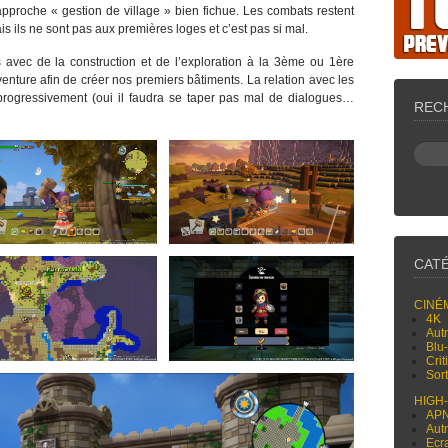
pproche « gestion de village » bien fichue. Les combats restent
s ils ne sont pas aux premières loges et c’est pas si mal.
 avec de la construction et de l’exploration à la 3ème ou 1ère
venture afin de créer nos premiers bâtiments. La relation avec les
progressivement (oui il faudra se taper pas mal de dialogues…
REC
CAT
CINÉ
4K
Aut
Blu
Cri
Sor
HIGH
AP
Aut
Ecr