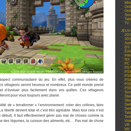
Min
Ord
Ord
Sma
Tabl
TV
JEUX
2D
3D
Aut
DS
Évé
Inte
NX
PC
PS 
PS
PS
l’aspect communautaire du jeu. En effet, plus vous créerez de
PS
PS
vos villageois seront heureux et nombreux. Ce petit monde prend
PS
 d’évoluer plus facilement dans vos quêtes. Ces villageois
Sco
leront pour vous toujours avec plaisir.
Sta
Ste
Swi
lité de « terraformer » l’environnement: créer des collines, faire
Swi
a liberté devient total et c’est très agréable. Mais tout cela n’est
Tabl
au début). Il faut effectivement gérer pas mal de choses comme la
Test
se des légumes, la cuisson des aliments, etc… Pas mal de chose
Vid
VR
Wii