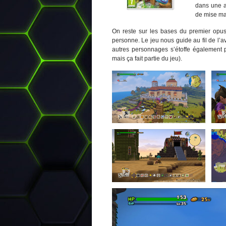
dans une a
de mise mai
On reste sur les bases du premier opus
personne. Le jeu nous guide au fil de l’a
autres personnages s’étoffe également 
mais ça fait partie du jeu).