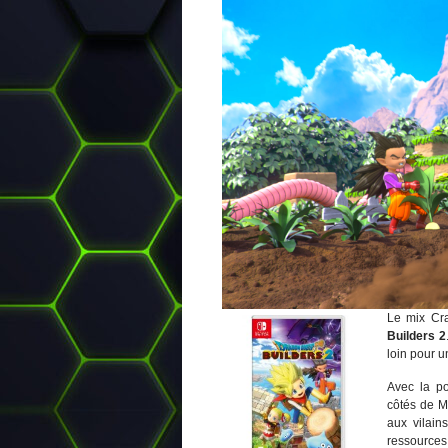
Le mix Cra
Builders 2
loin pour u
Avec la po
côtés de Ma
aux vilain
ressources