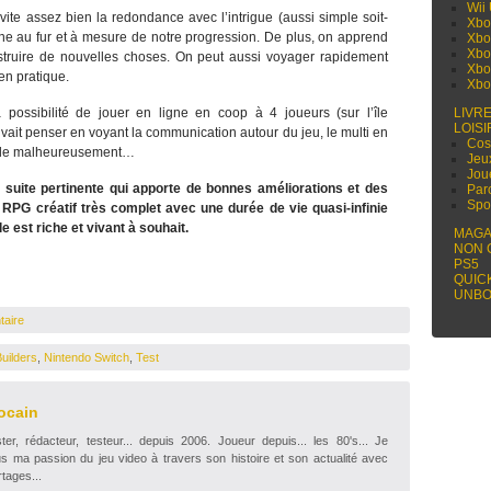
Wii
évite assez bien la redondance avec l’intrigue (aussi simple soit-
Xbo
one au fur et à mesure de notre progression. De plus, on apprend
Xbo
Xbo
nstruire de nouvelles choses. On peut aussi voyager rapidement
Xbo
en pratique.
Xbo
ossibilité de jouer en ligne en coop à 4 joueurs (sur l’île
LIVR
LOISI
vait penser en voyant la communication autour du jeu, le multi en
Cos
sible malheureusement…
Jeu
Jou
 suite pertinente qui apporte de bonnes améliorations et des
Par
Spo
u RPG créatif très complet avec une durée de vie quasi-infinie
le est riche et vivant à souhait.
MAGA
NON 
PS5
QUIC
UNBO
taire
uilders
,
Nintendo Switch
,
Test
ocain
r, rédacteur, testeur... depuis 2006. Joueur depuis... les 80's... Je
s ma passion du jeu video à travers son histoire et son actualité avec
tages...