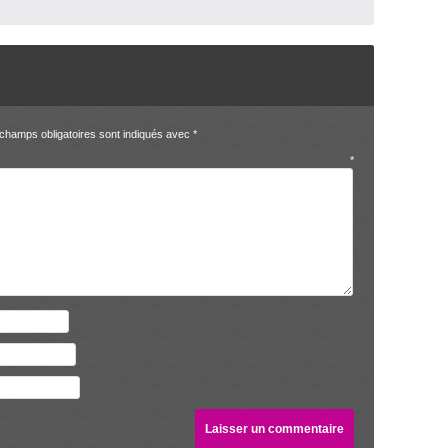
champs obligatoires sont indiqués avec
*
entaire
*