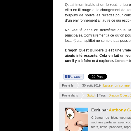
Quasi-interminable si on le veut, le jeu 
elle) en fil rouge et le changement de z
toujours de nouvelles recettes pour co
d’un environnement à l’autre ce qui est bi
Nouveauté dans ce deuxième opus, la p
principale). Contrairement à ce qu’on pou
local (écran splitté) ne semble pas pos
Dragon Quest Builders 2 est une vraie
ajouts intéressants. Cela en fait un je
tant il y a à faire et à explorer. L’ensemb
Posté le
30 août 2019 |
Laisser un commen
Posté dans
Switch
| Tags :
Dragon Quest B
Ecrit par
Anthony C
Créateur du blog, webmaste
souhaite partager avec vou
tests, news, previews, repor