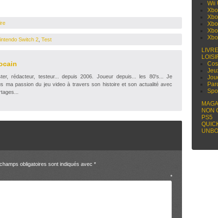
Wii
Xbo
Xbo
ire
Xbo
Xbo
Xbo
intendo Switch 2
,
Test
LIVR
LOISI
ocain
Cos
Jeu
r, rédacteur, testeur... depuis 2006. Joueur depuis... les 80's... Je
Jou
Par
s ma passion du jeu video à travers son histoire et son actualité avec
Spo
tages...
MAGA
NON 
PS5
QUIC
UNBO
champs obligatoires sont indiqués avec
*
entaire
*