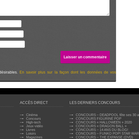
désirables.
En savoir plus sur la façon dont les données de vos
ACCÈS DIRECT
LES DERNIERS CONCOURS
Cinéma
CONCOURS – DEADPOOL fête ses 30 a
Concours
CONCOURS FIGURINE POP
High-tech
CONCOURS « HALLOWEEN » 2020
Jeux-vidéo
CONCOURS « DRAGON BALL »
Livres
CONCOURS – 14 ANS DU BLOG!
Loisirs
CONCOURS – FUNKO POP! STAR WA
Magazines
CONCOURS – THE EXPANSE (DVD)