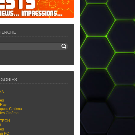
HERCHE
ÉGORIES
MA
res
-Ray
tiques Cinéma
ties Cinéma
-TECH
N
res
an PC