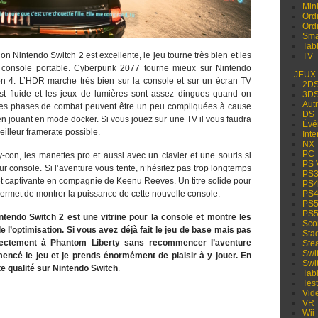
Min
Ord
Ord
Sma
Tabl
on Nintendo Switch 2 est excellente, le jeu tourne très bien et les
TV
e console portable. Cyberpunk 2077 tourne mieux sur Nintendo
JEUX
on 4. L’HDR marche très bien sur la console et sur un écran TV
2D
est fluide et les jeux de lumières sont assez dingues quand on
3D
Aut
. Les phases de combat peuvent être un peu compliquées à cause
DS
 en jouant en mode docker. Si vous jouez sur une TV il vous faudra
Évé
eilleur framerate possible.
Inte
NX
PC
con, les manettes pro et aussi avec un clavier et une souris si
PS 
ur console. Si l’aventure vous tente, n’hésitez pas trop longtemps
PS
 et captivante en compagnie de Keenu Reeves. Un titre solide pour
PS
 permet de montrer la puissance de cette nouvelle console.
PS
PS
PS
tendo Switch 2 est une vitrine pour la console et montre les
Sco
 l’optimisation. Si vous avez déjà fait le jeu de base mais pas
Sta
irectement à Phantom Liberty sans recommencer l’aventure
Ste
Swi
encé le jeu et je prends énormément de plaisir à y jouer. En
Swi
te qualité sur Nintendo Switch
.
Tabl
Test
Vid
VR
Wii