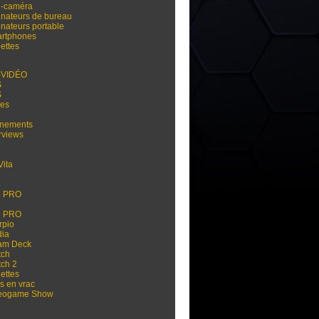
i-caméra
inateurs de bureau
inateurs portable
rtphones
ettes
-VIDÉO
S
S
res
nements
rviews
Vita
3
4
4 PRO
5
5 PRO
rpio
dia
am Deck
tch
tch 2
ettes
s en vrac
eogame Show