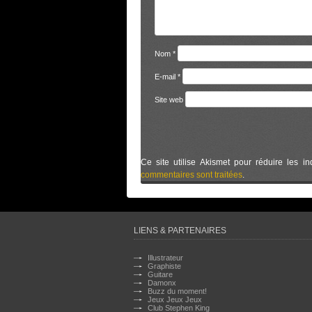
Nom
*
E-mail
*
Site web
Ce site utilise Akismet pour réduire les in
commentaires sont traitées
.
LIENS & PARTENAIRES
Illustrateur
Graphiste
Guitare
Damonx
Buzz du moment!
Jeux Jeux Jeux
Club Stephen King