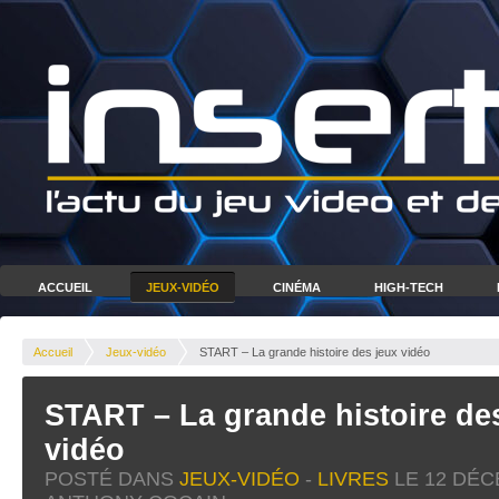
ACCUEIL
JEUX-VIDÉO
CINÉMA
HIGH-TECH
Accueil
Jeux-vidéo
START – La grande histoire des jeux vidéo
START – La grande histoire de
vidéo
POSTÉ DANS
JEUX-VIDÉO
-
LIVRES
LE
12 DÉC