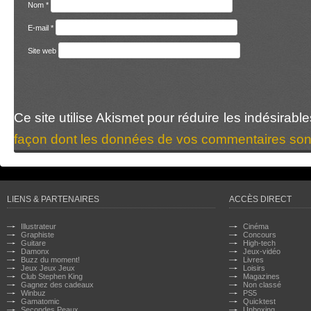
Nom
*
E-mail
*
Site web
Ce site utilise Akismet pour réduire les indésirabl
façon dont les données de vos commentaires sont
LIENS & PARTENAIRES
ACCÈS DIRECT
Illustrateur
Cinéma
Graphiste
Concours
Guitare
High-tech
Damonx
Jeux-vidéo
Buzz du moment!
Livres
Jeux Jeux Jeux
Loisirs
Club Stephen King
Magazines
Gagnez des cadeaux
Non classé
Winbuz
PS5
Gamatomic
Quicktest
Secondes Peaux
Unboxing