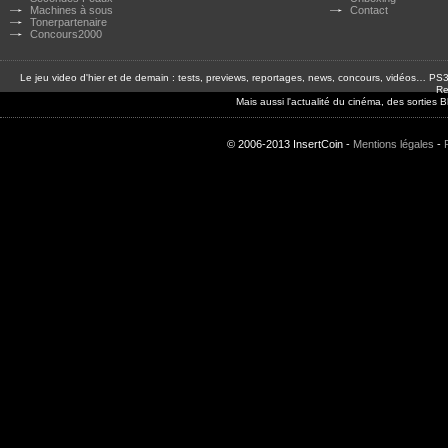
Machines à sous
Contact
Tonerpartenaire
Concours2000
Le jeu video d'hier et de demain : tests, previews, reportages, news, concours, vidéos… P
Re
Mais aussi l'actualité du cinéma, des sorties
© 2006-2013 InsertCoin -
Mentions légales
-