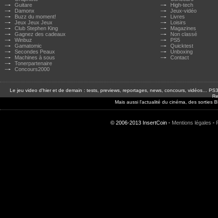
Guitare
High-tech
Damonx
Jeux-vidéo
Buzz du moment!
Livres
Jeux Jeux Jeux
Loisirs
Club Stephen King
Magazines
Gagnez des cadeaux
Non classé
Winbuz
PS5
Gamatomic
Quicktest
Secondes Peaux
Unboxing
Machines à sous
Contact
Tonerpartenaire
Concours2000
Le jeu video d'hier et de demain : tests, previews, reportages, news, concours, vidéos… P
Re
Mais aussi l'actualité du cinéma, des sorties
© 2006-2013 InsertCoin -
Mentions légales
-