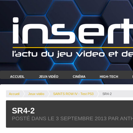
ACCUEIL
JEUX-VIDÉO
CINÉMA
HIGH-TECH
Accueil
Jeux-vidéo
SAINTS ROW IV - Test PS3
SR4-2
SR4-2
POSTÉ DANS LE
3 SEPTEMBRE 2013
PAR ANT