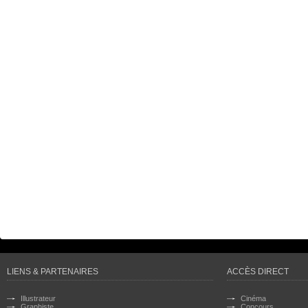
LIENS & PARTENAIRES
ACCÈS DIRECT
Illustrateur
Cinéma
Graphiste
Concours