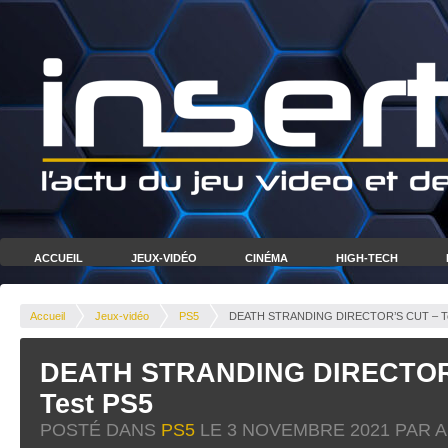
ACCUEIL
JEUX-VIDÉO
CINÉMA
HIGH-TECH
Accueil
Jeux-vidéo
PS5
DEATH STRANDING DIRECTOR’S CUT – Te
DEATH STRANDING DIRECTOR
Test PS5
POSTÉ DANS
PS5
LE
3 NOVEMBRE 2021
PAR A