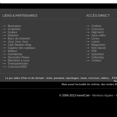
LIENS & PARTENAIRES
ACCÈS DIRECT
Illustrateur
Cinéma
Graphiste
Concours
Guitare
High-tech
Damonx
Jeux-vidéo
Buzz du moment!
Livres
Jeux Jeux Jeux
Loisirs
Club Stephen King
Magazines
Gagnez des cadeaux
Non classé
Winbuz
PS5
Gamatomic
Quicktest
Secondes Peaux
Unboxing
Machines à sous
Contact
Tonerpartenaire
Concours2000
Le jeu video d'hier et de demain : tests, previews, reportages, news, concours, vidéos… P
Re
Mais aussi l'actualité du cinéma, des sorties
© 2006-2013 InsertCoin -
Mentions légales
-