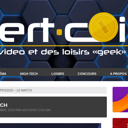
NÉMA
HIGH-TECH
LOISIRS
CONCOURS
A PROPOS
/PES2020 – LE MATCH
TCH
MBRE 2019
PAR ANTHONY COCAIN