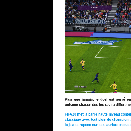
Plus que jamais, le duel est serré e
puisque chacun des jeu ravira différents
FIFA20 met la barre haute niveau conte
classique avec tout plein de championn
le jeu se repose sur ses lauriers et qu