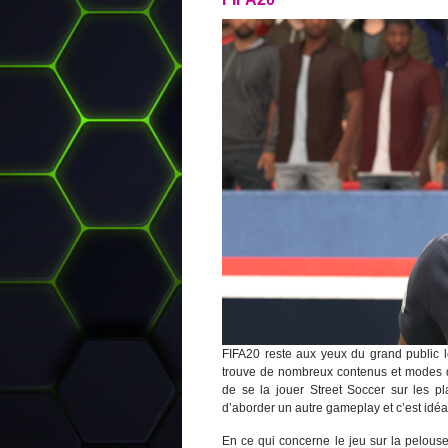
FIFA20 reste aux yeux du grand public l
trouve de nombreux contenus et modes
de se la jouer Street Soccer sur les p
d’aborder un autre gameplay et c’est idéa
En ce qui concerne le jeu sur la pelous