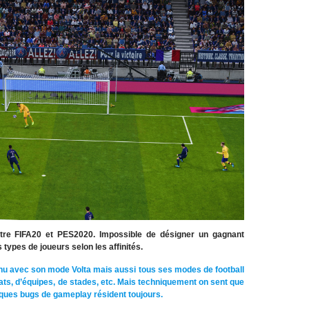
ntre FIFA20 et PES2020. Impossible de désigner un gagnant
 types de joueurs selon les affinités.
nu avec son mode Volta mais aussi tous ses modes de football
ats, d’équipes, de stades, etc. Mais techniquement on sent que
elques bugs de gameplay résident toujours.