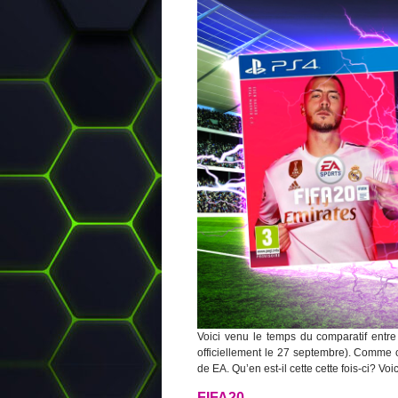
Voici venu le temps du comparatif entr
officiellement le 27 septembre). Comme 
de EA. Qu’en est-il cette cette fois-ci? 
FIFA20