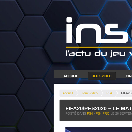
ACCUEIL
JEUX-VIDÉO
CI
Accueil
Jeux-vidéo
PS4
FIFA20
FIFA20/PES2020 – LE MA
POSTÉ DANS
PS4
-
PS4 PRO
LE
26 SEPTE