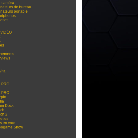
i-caméra
inateurs de bureau
inateurs portable
rtphones
ettes
-VIDÉO
S
S
res
nements
rviews
Vita
3
4
4 PRO
5
5 PRO
rpio
dia
am Deck
tch
tch 2
ettes
s en vrac
eogame Show