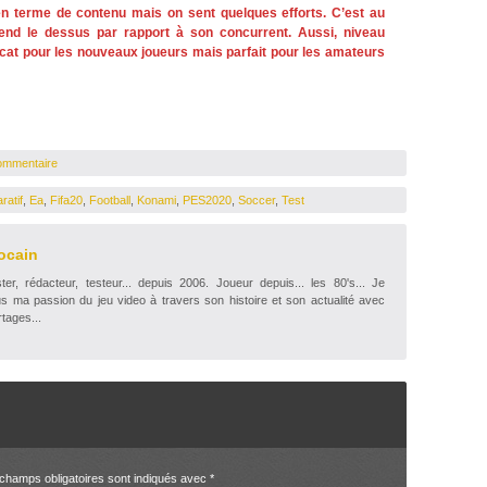
 terme de contenu mais on sent quelques efforts. C’est au
rend le dessus par rapport à son concurrent. Aussi, niveau
icat pour les nouveaux joueurs mais parfait pour les amateurs
ommentaire
atif
,
Ea
,
Fifa20
,
Football
,
Konami
,
PES2020
,
Soccer
,
Test
ocain
r, rédacteur, testeur... depuis 2006. Joueur depuis... les 80's... Je
s ma passion du jeu video à travers son histoire et son actualité avec
tages...
champs obligatoires sont indiqués avec
*