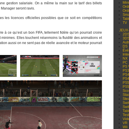
Min
e gestion salariale. On a même la main sur le tarif des billets
Ord
 Manager seront ravis.
Ord
Sma
es les licences officielles possibles que ce soit en compétitions
Tabl
TV
JEUX
èle à ce qu’est un bon FIFA, tellement fidèle qu’on pourrait croire
2D
t minimes. Elles touchent néanmoins la fluidité des animations et
3D
Aut
tion aussi on ne sent pas de réelle avancée et le moteur pourrait
DS
Évé
Inte
NX
PC
PS 
PS
PS
PS
PS
PS
Sco
Sta
Ste
Swi
Swi
Tabl
Test
Vid
VR
Wii