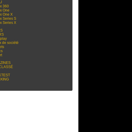
 U
x 360
x One
x One X
x Series S
x Series X
ES
RS
play
x de société
ets
cs
rt
ZINES
CLASSÉ
KTEST
XING