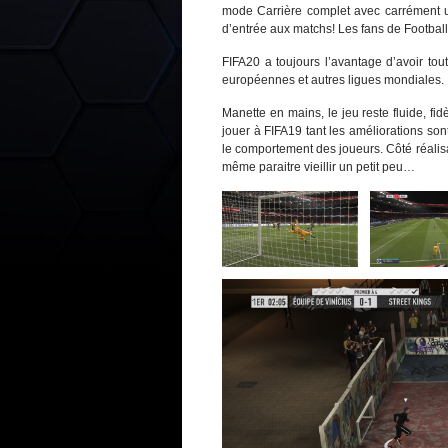
mode Carrière complet avec carrément un
d’entrée aux matchs! Les fans de Football
FIFA20 a toujours l’avantage d’avoir tout
européennes et autres ligues mondiales.
Manette en mains, le jeu reste fluide, fid
jouer à FIFA19 tant les améliorations son
le comportement des joueurs. Côté réalisa
même paraitre vieillir un petit peu…