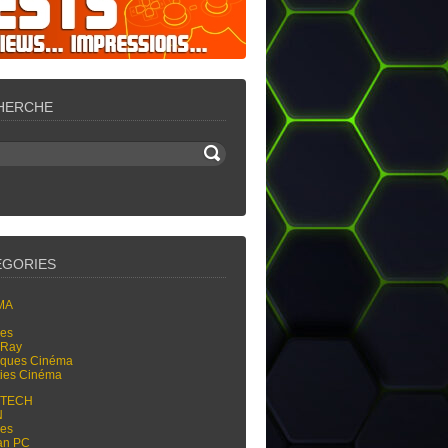
HERCHE
ÉGORIES
MA
res
-Ray
tiques Cinéma
ties Cinéma
-TECH
N
res
an PC