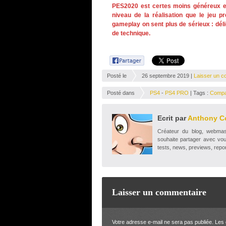
PES2020 est certes moins généreux en
niveau de la réalisation que le jeu p
gameplay on sent plus de sérieux : dél
de technique.
Posté le
26 septembre 2019 |
Laisser un c
Posté dans
PS4
-
PS4 PRO
| Tags :
Compar
Ecrit par
Anthony C
Créateur du blog, webmaste
souhaite partager avec vou
tests, news, previews, repor
Laisser un commentaire
Votre adresse e-mail ne sera pas publiée.
Les 