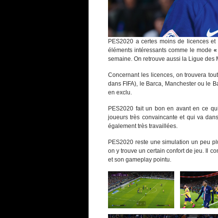
PES2020 a certes moins de licences et
éléments intéressants comme le mode
«
semaine. On retrouve aussi la Ligue des
Concernant les licences, on trouvera t
dans FIFA), le Barca, Manchester ou le 
en exclu.
PES2020 fait un bon en avant en ce qui
joueurs très convaincante et qui va dan
également très travaillées.
PES2020 reste une simulation un peu pl
on y trouve un certain confort de jeu. Il
et son gameplay pointu.