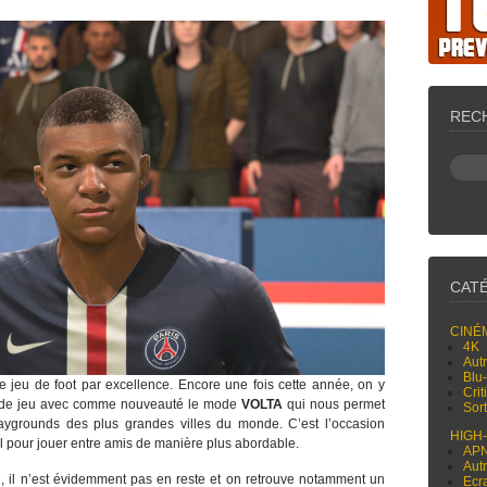
REC
CAT
CINÉ
4K
Aut
Blu
e jeu de foot par excellence. Encore une fois cette année, on y
Cri
 de jeu avec comme nouveauté le mode
VOLTA
qui nous permet
Sor
laygrounds des plus grandes villes du monde. C’est l’occasion
HIGH
l pour jouer entre amis de manière plus abordable.
AP
Aut
e, il n’est évidemment pas en reste et on retrouve notamment un
Ecr