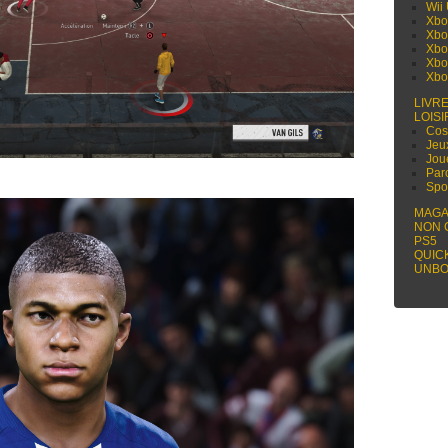
Wii
Xbo
Xbo
Xbo
Xbo
Xbo
LIVR
LOISI
Cos
Jeu
Jou
Par
Spo
MAGA
NON 
PS5
QUIC
UNBO