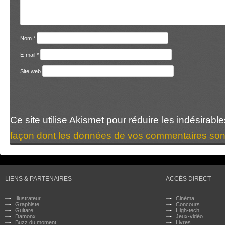
Nom
*
E-mail
*
Site web
Ce site utilise Akismet pour réduire les indésirabl
façon dont les données de vos commentaires sont
LIENS & PARTENAIRES
ACCÈS DIRECT
Illustrateur
Cinéma
Graphiste
Concours
Guitare
High-tech
Damonx
Jeux-vidéo
Buzz du moment!
Livres