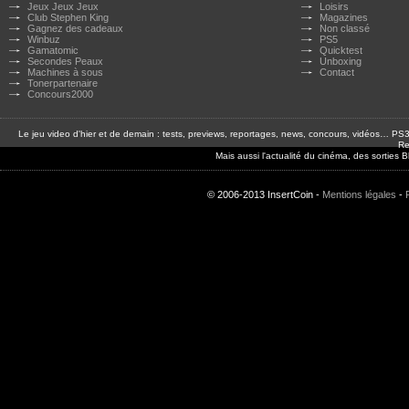
Jeux Jeux Jeux
Loisirs
Club Stephen King
Magazines
Gagnez des cadeaux
Non classé
Winbuz
PS5
Gamatomic
Quicktest
Secondes Peaux
Unboxing
Machines à sous
Contact
Tonerpartenaire
Concours2000
Le jeu video d'hier et de demain : tests, previews, reportages, news, concours, vidéos… P
Re
Mais aussi l'actualité du cinéma, des sorties
© 2006-2013 InsertCoin -
Mentions légales
-