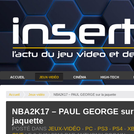
ACCUEIL
JEUX-VIDÉO
CINÉMA
HIGH-TECH
Accueil
Jeux-vidéo
NBA2K17 – PAUL GEORGE sur la jaquette
NBA2K17 – PAUL GEORGE sur 
jaquette
POSTÉ DANS
JEUX-VIDÉO
-
PC
-
PS3
-
PS4
-
XB