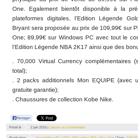
One. Egalement bientôt disponible à la p
plateformes digitales, l’Edition Légende 
Bryant sera proposée au prix de 109,99€ sur P
One; 89,99€ sur Windows PC avec tout le co
l’Edition Légende NBA 2K17 ainsi que des bonu
. 70,000 Virtual Currency complémentaires 
total);
. 2 packs additionnels Mon EQUIPE (avec 
gratuite garantie);
. Chaussures de collection Kobe Nike.
Posté le
2 juin 2016 |
Laisser un commentaire
Posté dans
Jeux-Vidéo
-
PC
-
PS3
-
PS4
-
Xbox 360
-
Xbox One
| Tags :
NBA2K