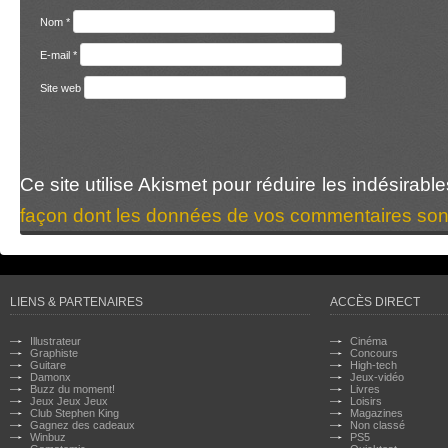
Nom
*
E-mail
*
Site web
Ce site utilise Akismet pour réduire les indésirabl
façon dont les données de vos commentaires sont
LIENS & PARTENAIRES
ACCÈS DIRECT
Illustrateur
Cinéma
Graphiste
Concours
Guitare
High-tech
Damonx
Jeux-vidéo
Buzz du moment!
Livres
Jeux Jeux Jeux
Loisirs
Club Stephen King
Magazines
Gagnez des cadeaux
Non classé
Winbuz
PS5