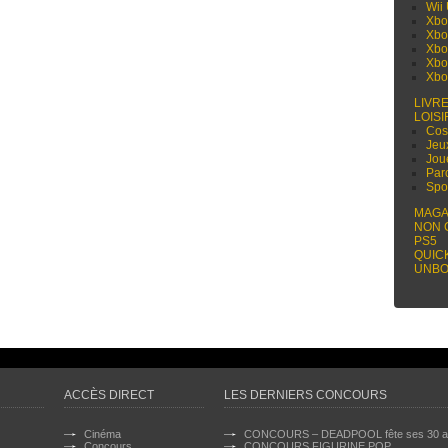
Wii
Xbo
Xbo
Xbo
Xbo
Xbo
LIVR
LOISI
Cos
Jeu
Jou
Par
Spo
MAGA
NON 
PS5
QUIC
UNBO
ACCÈS DIRECT
LES DERNIERS CONCOURS
Cinéma
CONCOURS – DEADPOOL fête ses 30 a
Concours
CONCOURS FIGURINE POP