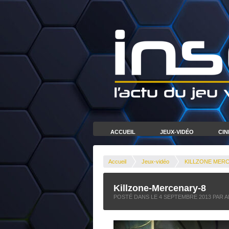
ACCUEIL
JEUX-VIDÉO
CI
Accueil
Jeux-vidéo
KILLZONE MERC
Killzone-Mercenary-8
POSTÉ DANS LE
4 SEPTEMBRE 2013
PAR A