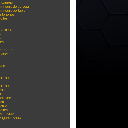
i-caméra
inateurs de bureau
inateurs portable
rtphones
ettes
-VIDÉO
S
S
res
nements
rviews
Vita
3
4
4 PRO
5
5 PRO
rpio
dia
am Deck
tch
tch 2
ettes
s en vrac
eogame Show