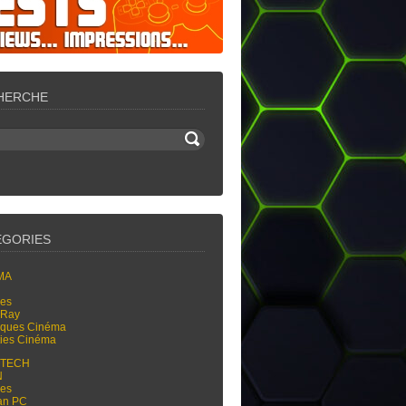
HERCHE
ÉGORIES
MA
res
-Ray
tiques Cinéma
ties Cinéma
-TECH
N
res
an PC