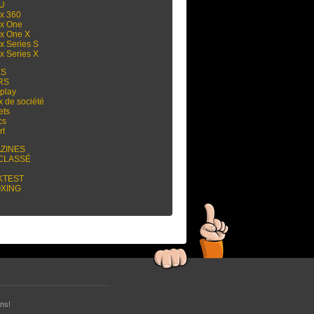
 U
x 360
x One
x One X
x Series S
x Series X
ES
RS
play
x de société
ets
cs
rt
ZINES
CLASSÉ
KTEST
XING
ns!