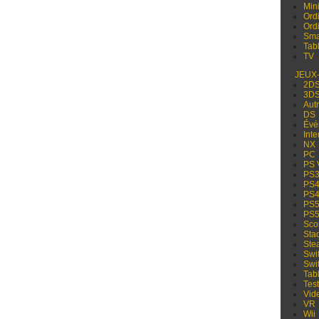
Min
Ord
Ord
Sma
Tabl
TV
JEUX
2D
3D
Aut
DS
Évé
Inte
NX
PC
PS 
PS
PS
PS
PS
PS
Sco
Sta
Ste
Swi
Swi
Tabl
Test
Vid
VR
Wii