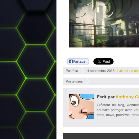
Posté le
4 septembre 2013 |
Laisser un co
Posté dans
Ecrit par
Anthony C
Créateur du blog, webmaste
souhaite partager avec vou
tests, news, previews, repor