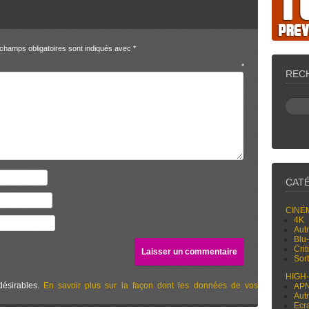
champs obligatoires sont indiqués avec
*
entaire
*
REC
CAT
CINÉ
4K
Aut
Blu
Cri
Sor
HIGH
désirables.
En savoir plus sur la façon dont les données de vos
AP
Aut
Ecr