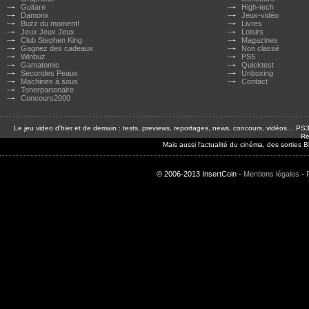
Guitare
High-tech
Damonx
Jeux-vidéo
Buzz du moment!
Livres
Jeux Jeux Jeux
Loisirs
Club Stephen King
Magazines
Gagnez des cadeaux
Non classé
Winbuz
PS5
Gamatomic
Quicktest
Secondes Peaux
Unboxing
Machines à sous
Contact
Tonerpartenaire
Concours2000
Le jeu video d'hier et de demain : tests, previews, reportages, news, concours, vidéos… P
Re
Mais aussi l'actualité du cinéma, des sorties
© 2006-2013 InsertCoin -
Mentions légales
-