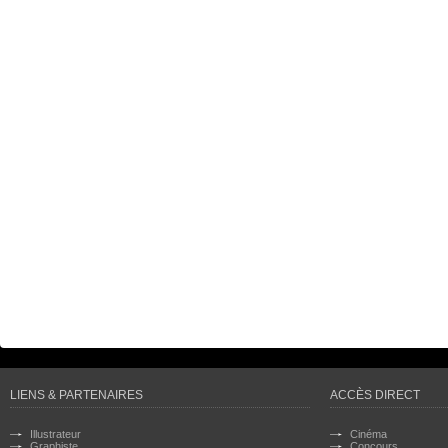
LIENS & PARTENAIRES
ACCÈS DIRECT
Illustrateur
Cinéma
Graphiste
Concours