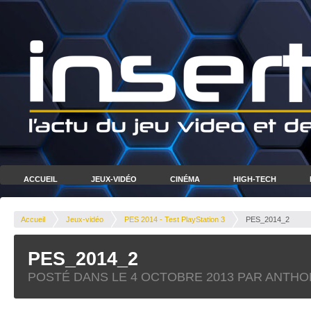
ACCUEIL
JEUX-VIDÉO
CINÉMA
HIGH-TECH
Accueil
Jeux-vidéo
PES 2014 - Test PlayStation 3
PES_2014_2
PES_2014_2
POSTÉ DANS LE
4 OCTOBRE 2013
PAR ANTHO